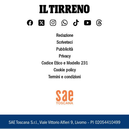
Redazione
Scriveteci
Pubblicità
Privacy
Codice Etico e Modello 231
Cookie policy
Termini e condizioni
SAE Toscana S.r.l., Viale Vittorio Alfieri 9, Livorno – PI 02054410499