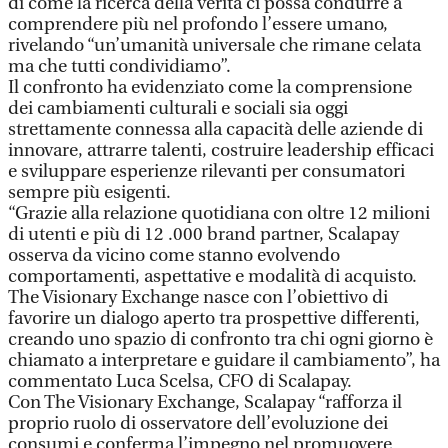
di come la ricerca della verità ci possa condurre a
comprendere più nel profondo l’essere umano,
rivelando “un’umanità universale che rimane celata
ma che tutti condividiamo”.
Il confronto ha evidenziato come la comprensione
dei cambiamenti culturali e sociali sia oggi
strettamente connessa alla capacità delle aziende di
innovare, attrarre talenti, costruire leadership efficaci
e sviluppare esperienze rilevanti per consumatori
sempre più esigenti.
“Grazie alla relazione quotidiana con oltre 12 milioni
di utenti e più di 12 .000 brand partner, Scalapay
osserva da vicino come stanno evolvendo
comportamenti, aspettative e modalità di acquisto.
The Visionary Exchange nasce con l’obiettivo di
favorire un dialogo aperto tra prospettive differenti,
creando uno spazio di confronto tra chi ogni giorno è
chiamato a interpretare e guidare il cambiamento”, ha
commentato Luca Scelsa, CFO di Scalapay.
Con The Visionary Exchange, Scalapay “rafforza il
proprio ruolo di osservatore dell’evoluzione dei
consumi e conferma l’impegno nel promuovere