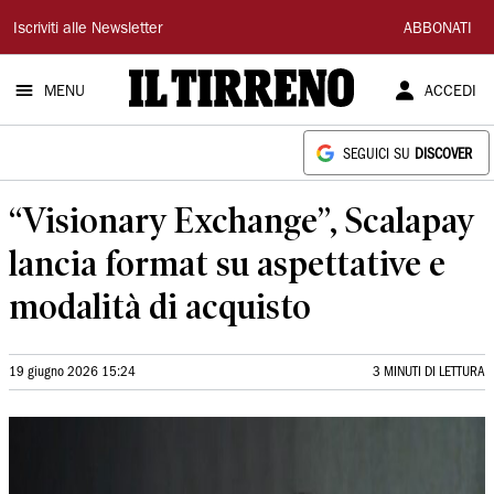
Il
Iscriviti alle Newsletter
ABBONATI
Tirreno
MENU
ACCEDI
SEGUICI SU
DISCOVER
“Visionary Exchange”, Scalapay
lancia format su aspettative e
modalità di acquisto
19 giugno 2026 15:24
3 MINUTI DI LETTURA