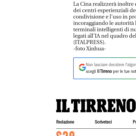
La Cina realizzerà inoltre
dei centri esperienziali d
condivisione e l’uso in pro
incoraggiando le autorità 
terminali intelligenti di 
legati all’IA nel quadro de
(ITALPRESS).
-foto Xinhua-
Non lasciare decidere l'algor
scegli
Il Tirreno
per le tue not
Redazione
Scriveteci
P