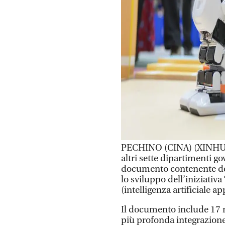
PECHINO (CINA) (XINHUA
altri sette dipartimenti g
documento contenente dell
lo sviluppo dell’iniziativ
(intelligenza artificiale a
Il documento include 17 
più profonda integrazione d