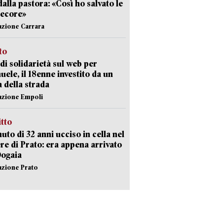
dalla pastora: «Così ho salvato le
pecore»
azione Carrara
sto
di solidarietà sul web per
ele, il 18enne investito da un
a della strada
azione Empoli
itto
uto di 32 anni ucciso in cella nel
re di Prato: era appena arrivato
Dogaia
azione Prato