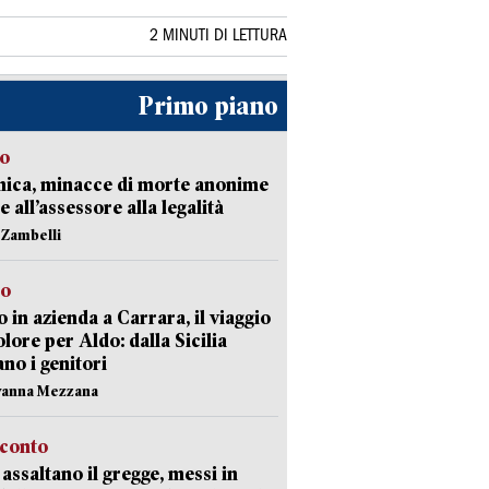
2 MINUTI DI LETTURA
Primo piano
so
nica, minacce di morte anonime
e all’assessore alla legalità
n Zambelli
to
 in azienda a Carrara, il viaggio
olore per Aldo: dalla Sicilia
ano i genitori
vanna Mezzana
cconto
i assaltano il gregge, messi in