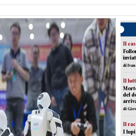
Il ca
Follo
inviat
di Iva
Il lut
Morto
del d
arriv
di Gio
Il ra
I lup