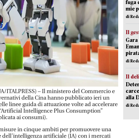
fuga 
mie 
di Red
Il ge
Gara 
Emanu
pirat
di Red
Il del
Deten
carce
/ITALPRESS) – Il ministero del Commercio e
alla 
overnativi della Cina hanno pubblicato ieri un
e linee guida di attuazione volte ad accelerare
di Red
a “Artificial Intelligence Plus Consumption”
pplicata ai consumi).
misure in cinque ambiti per promuovere una
ell’intelligenza artificiale (IA) con i mercati