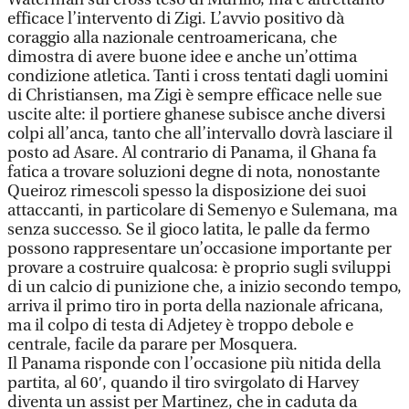
efficace l’intervento di Zigi. L’avvio positivo dà
coraggio alla nazionale centroamericana, che
dimostra di avere buone idee e anche un’ottima
condizione atletica. Tanti i cross tentati dagli uomini
di Christiansen, ma Zigi è sempre efficace nelle sue
uscite alte: il portiere ghanese subisce anche diversi
colpi all’anca, tanto che all’intervallo dovrà lasciare il
posto ad Asare. Al contrario di Panama, il Ghana fa
fatica a trovare soluzioni degne di nota, nonostante
Queiroz rimescoli spesso la disposizione dei suoi
attaccanti, in particolare di Semenyo e Sulemana, ma
senza successo. Se il gioco latita, le palle da fermo
possono rappresentare un’occasione importante per
provare a costruire qualcosa: è proprio sugli sviluppi
di un calcio di punizione che, a inizio secondo tempo,
arriva il primo tiro in porta della nazionale africana,
ma il colpo di testa di Adjetey è troppo debole e
centrale, facile da parare per Mosquera.
Il Panama risponde con l’occasione più nitida della
partita, al 60′, quando il tiro svirgolato di Harvey
diventa un assist per Martinez, che in caduta da