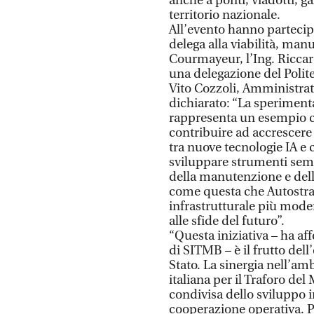
anche a ponti, viadotti, ga
territorio nazionale.
All’evento hanno partecipa
delega alla viabilità, man
Courmayeur, l’Ing. Ricca
una delegazione del Polite
Vito Cozzoli, Amministrat
dichiarato: “La speriment
rappresenta un esempio c
contribuire ad accrescere 
tra nuove tecnologie IA e
sviluppare strumenti semp
della manutenzione e della
come questa che Autostra
infrastrutturale più moder
alle sfide del futuro”.
“Questa iniziativa – ha a
di SITMB – è il frutto del
Stato. La sinergia nell’am
italiana per il Traforo de
condivisa dello sviluppo i
cooperazione operativa. P