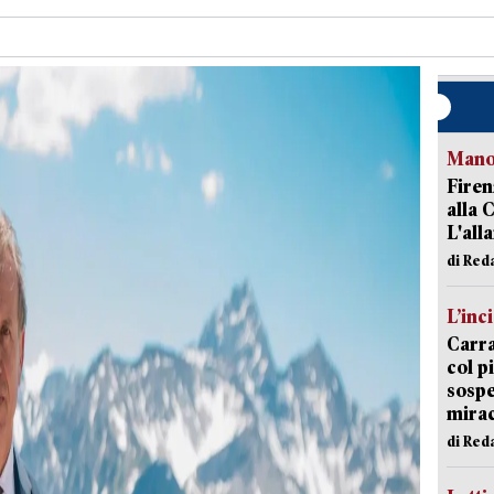
Manov
Firen
alla 
L'all
di Red
L’inc
Carra
col p
sospe
mira
di Red