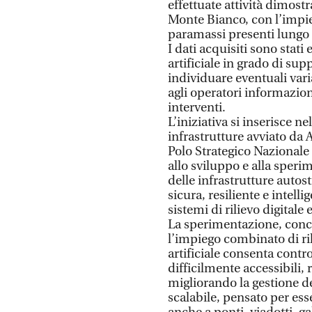
effettuate attività dimostr
Monte Bianco, con l’impiego
paramassi presenti lungo i
I dati acquisiti sono stati
artificiale in grado di sup
individuare eventuali varia
agli operatori informazion
interventi.
L’iniziativa si inserisce 
infrastrutture avviato da 
Polo Strategico Nazionale
allo sviluppo e alla speri
delle infrastrutture autost
sicura, resiliente e intelli
sistemi di rilievo digitale 
La sperimentazione, conc
l’impiego combinato di rili
artificiale consenta contro
difficilmente accessibili,
migliorando la gestione 
scalabile, pensato per es