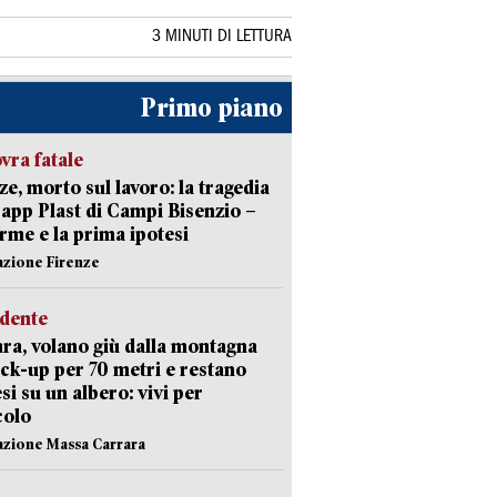
3 MINUTI DI LETTURA
Primo piano
ra fatale
ze, morto sul lavoro: la tragedia
Capp Plast di Campi Bisenzio –
arme e la prima ipotesi
azione Firenze
idente
ra, volano giù dalla montagna
ick-up per 70 metri e restano
si su un albero: vivi per
colo
azione Massa Carrara