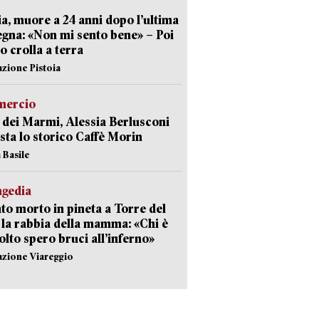
ia, muore a 24 anni dopo l’ultima
gna: «Non mi sento bene» – Poi
 crolla a terra
azione Pistoia
ercio
 dei Marmi, Alessia Berlusconi
sta lo storico Caffè Morin
 Basile
agedia
to morto in pineta a Torre del
 la rabbia della mamma: «Chi è
olto spero bruci all’inferno»
azione Viareggio