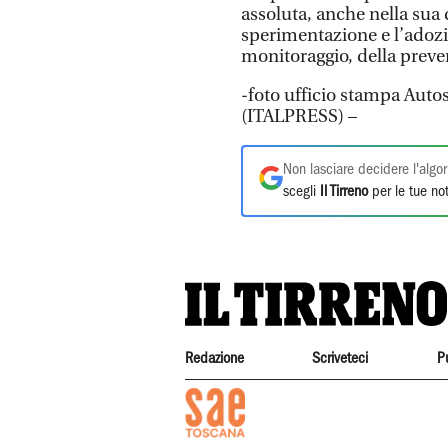
assoluta, anche nella sua
sperimentazione e l’adozi
monitoraggio, della prevenz
-foto ufficio stampa Autos
(ITALPRESS) –
Non lasciare decidere l'algor
scegli
Il Tirreno
per le tue not
Redazione
Scriveteci
P