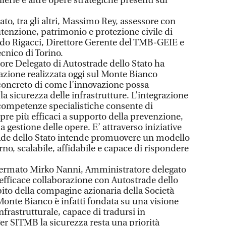
llerie e altre opere strategiche presenti sul
to, tra gli altri, Massimo Rey, assessore con
utenzione, patrimonio e protezione civile di
rdo Rigacci, Direttore Gerente del TMB-GEIE e
cnico di Torino.
ore Delegato di Autostrade dello Stato ha
azione realizzata oggi sul Monte Bianco
oncreto di come l’innovazione possa
la sicurezza delle infrastrutture. L’integrazione
 competenze specialistiche consente di
re più efficaci a supporto della prevenzione,
 gestione delle opere. E’ attraverso iniziative
de dello Stato intende promuovere un modello
no, scalabile, affidabile e capace di rispondere
ffermato Mirko Nanni, Amministratore delegato
l’efficace collaborazione con Autostrade dello
bito della compagine azionaria della Società
l Monte Bianco è infatti fondata su una visione
nfrastrutturale, capace di tradursi in
er SITMB la sicurezza resta una priorità