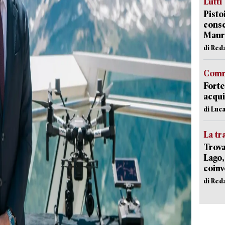
Lutti
Pisto
conse
Mauro
di Red
Comm
Forte
acqui
di Luca
La tr
Trova
Lago,
coinv
di Red