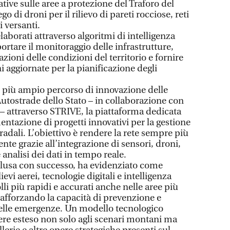
ative sulle aree a protezione del Traforo del
 di droni per il rilievo di pareti rocciose, reti
 versanti.
 elaborati attraverso algoritmi di intelligenza
portare il monitoraggio delle infrastrutture,
zioni delle condizioni del territorio e fornire
i aggiornate per la pianificazione degli
nel più ampio percorso di innovazione delle
Autostrade dello Stato – in collaborazione con
 – attraverso STRIVE, la piattaforma dedicata
mentazione di progetti innovativi per la gestione
radali. L’obiettivo è rendere la rete sempre più
gente grazie all’integrazione di sensori, droni,
e analisi dei dati in tempo reale.
lusa con successo, ha evidenziato come
evi aerei, tecnologie digitali e intelligenza
lli più rapidi e accurati anche nelle aree più
 rafforzando la capacità di prevenzione e
delle emergenze. Un modello tecnologico
sere esteso non solo agli scenari montani ma