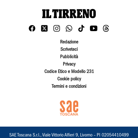
Redazione
Scriveteci
Pubblicità
Privacy
Codice Etico e Modello 231
Cookie policy
Termini e condizioni
SAE Toscana S.r.l., Viale Vittorio Alfieri 9, Livorno – PI 02054410499