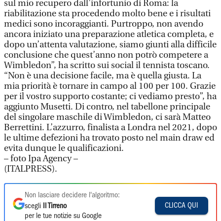
sul mio recupero dall’infortunio di Roma: la
riabilitazione sta procedendo molto bene e i risultati
medici sono incoraggianti. Purtroppo, non avendo
ancora iniziato una preparazione atletica completa, e
dopo un’attenta valutazione, siamo giunti alla difficile
conclusione che quest’anno non potrò competere a
Wimbledon”, ha scritto sui social il tennista toscano.
“Non è una decisione facile, ma è quella giusta. La
mia priorità è tornare in campo al 100 per 100. Grazie
per il vostro supporto costante; ci vediamo presto”, ha
aggiunto Musetti. Di contro, nel tabellone principale
del singolare maschile di Wimbledon, ci sarà Matteo
Berrettini. L’azzurro, finalista a Londra nel 2021, dopo
le ultime defezioni ha trovato posto nel main draw ed
evita dunque le qualificazioni.
– foto Ipa Agency –
(ITALPRESS).
Non lasciare decidere l'algoritmo:
CLICCA QUI
scegli
Il Tirreno
per le tue notizie su Google