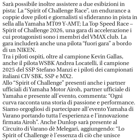
Sarà possibile inoltre assistere a due esibizioni in
pista: La “Spirit of Challenge Race”, un endurance a
coppie dove piloti e giornalisti si sfideranno in pista in
sella alla Yamaha MT09 Y-AMT; La Top Speed Race –
Spirit of Challenge 2026, una gara di accelerazione i
cui protagonisti sono i membri del VMAX club. La
gara includerà anche una pilota “fuori gara” a bordo
di un NIKEN.
Tra i piloti ospiti, oltre al campione Kevin Gallas,
anche il pilota WSBK Andrea Locatelli, il campione
2025 del SSP Stefano Manzi e i piloti dei campionati
italiani CIV SBK, SSP e MX2.
Allo “Spirit of Challenge” presenti anche i partner
ufficiali di Yamaha Motor Airoh, partner ufficiale di
Yamaha e presente all’evento, commenta: “Ogni
curva racconta una storia di passione e performance.
Siamo orgogliosi di partecipare all’evento Yamaha di
Varano portando tutta l’esperienza e l’innovazione
firmata Airoh”. Anche Dunlop sarà presente al
Circuito di Varano dè Melegari, aggiungendo: “Lo
Spirit of Challenge è l’essenza di ciò che unisce