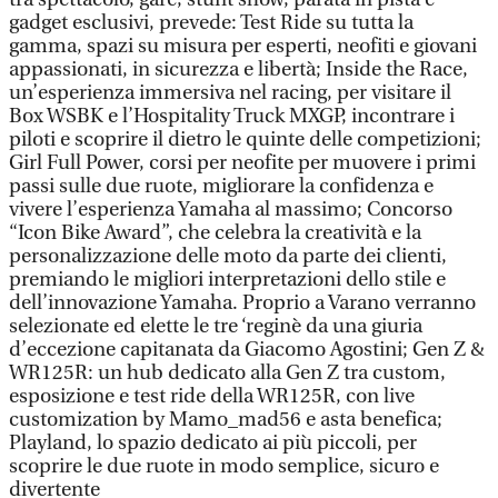
gadget esclusivi, prevede: Test Ride su tutta la
gamma, spazi su misura per esperti, neofiti e giovani
appassionati, in sicurezza e libertà; Inside the Race,
un’esperienza immersiva nel racing, per visitare il
Box WSBK e l’Hospitality Truck MXGP, incontrare i
piloti e scoprire il dietro le quinte delle competizioni;
Girl Full Power, corsi per neofite per muovere i primi
passi sulle due ruote, migliorare la confidenza e
vivere l’esperienza Yamaha al massimo; Concorso
“Icon Bike Award”, che celebra la creatività e la
personalizzazione delle moto da parte dei clienti,
premiando le migliori interpretazioni dello stile e
dell’innovazione Yamaha. Proprio a Varano verranno
selezionate ed elette le tre ‘reginè da una giuria
d’eccezione capitanata da Giacomo Agostini; Gen Z &
WR125R: un hub dedicato alla Gen Z tra custom,
esposizione e test ride della WR125R, con live
customization by Mamo_mad56 e asta benefica;
Playland, lo spazio dedicato ai più piccoli, per
scoprire le due ruote in modo semplice, sicuro e
divertente