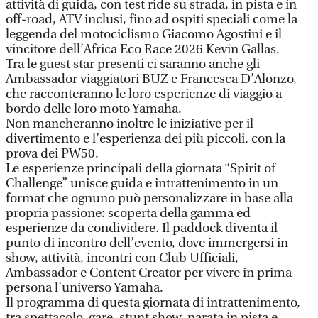
attività di guida, con test ride su strada, in pista e in
off-road, ATV inclusi, fino ad ospiti speciali come la
leggenda del motociclismo Giacomo Agostini e il
vincitore dell’Africa Eco Race 2026 Kevin Gallas.
Tra le guest star presenti ci saranno anche gli
Ambassador viaggiatori BUZ e Francesca D’Alonzo,
che racconteranno le loro esperienze di viaggio a
bordo delle loro moto Yamaha.
Non mancheranno inoltre le iniziative per il
divertimento e l’esperienza dei più piccoli, con la
prova dei PW50.
Le esperienze principali della giornata “Spirit of
Challenge” unisce guida e intrattenimento in un
format che ognuno può personalizzare in base alla
propria passione: scoperta della gamma ed
esperienze da condividere. Il paddock diventa il
punto di incontro dell’evento, dove immergersi in
show, attività, incontri con Club Ufficiali,
Ambassador e Content Creator per vivere in prima
persona l’universo Yamaha.
Il programma di questa giornata di intrattenimento,
tra spettacolo, gare, stunt show, parata in pista e