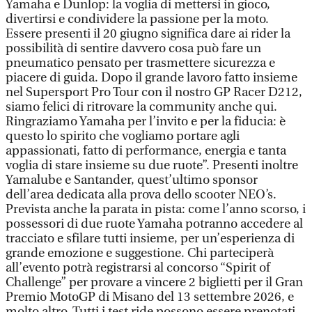
Yamaha e Dunlop: la voglia di mettersi in gioco,
divertirsi e condividere la passione per la moto.
Essere presenti il 20 giugno significa dare ai rider la
possibilità di sentire davvero cosa può fare un
pneumatico pensato per trasmettere sicurezza e
piacere di guida. Dopo il grande lavoro fatto insieme
nel Supersport Pro Tour con il nostro GP Racer D212,
siamo felici di ritrovare la community anche qui.
Ringraziamo Yamaha per l’invito e per la fiducia: è
questo lo spirito che vogliamo portare agli
appassionati, fatto di performance, energia e tanta
voglia di stare insieme su due ruote”. Presenti inoltre
Yamalube e Santander, quest’ultimo sponsor
dell’area dedicata alla prova dello scooter NEO’s.
Prevista anche la parata in pista: come l’anno scorso, i
possessori di due ruote Yamaha potranno accedere al
tracciato e sfilare tutti insieme, per un’esperienza di
grande emozione e suggestione. Chi parteciperà
all’evento potrà registrarsi al concorso “Spirit of
Challenge” per provare a vincere 2 biglietti per il Gran
Premio MotoGP di Misano del 13 settembre 2026, e
molto altro. Tutti i test ride possono essere prenotati