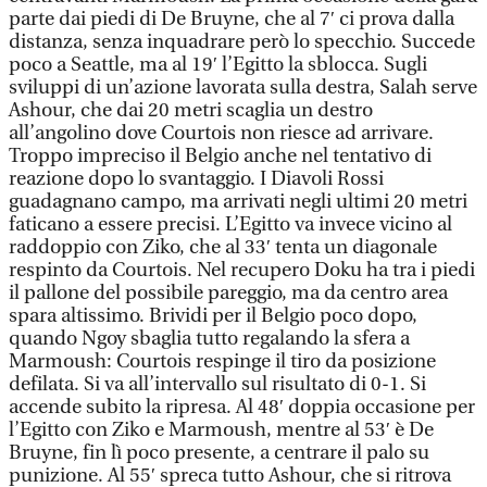
parte dai piedi di De Bruyne, che al 7′ ci prova dalla
distanza, senza inquadrare però lo specchio. Succede
poco a Seattle, ma al 19′ l’Egitto la sblocca. Sugli
sviluppi di un’azione lavorata sulla destra, Salah serve
Ashour, che dai 20 metri scaglia un destro
all’angolino dove Courtois non riesce ad arrivare.
Troppo impreciso il Belgio anche nel tentativo di
reazione dopo lo svantaggio. I Diavoli Rossi
guadagnano campo, ma arrivati negli ultimi 20 metri
faticano a essere precisi. L’Egitto va invece vicino al
raddoppio con Ziko, che al 33′ tenta un diagonale
respinto da Courtois. Nel recupero Doku ha tra i piedi
il pallone del possibile pareggio, ma da centro area
spara altissimo. Brividi per il Belgio poco dopo,
quando Ngoy sbaglia tutto regalando la sfera a
Marmoush: Courtois respinge il tiro da posizione
defilata. Si va all’intervallo sul risultato di 0-1. Si
accende subito la ripresa. Al 48′ doppia occasione per
l’Egitto con Ziko e Marmoush, mentre al 53′ è De
Bruyne, fin lì poco presente, a centrare il palo su
punizione. Al 55′ spreca tutto Ashour, che si ritrova