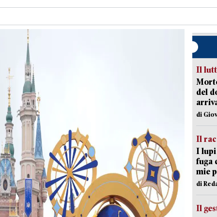
Il lut
Morto
del d
arriv
di Gio
Il ra
I lup
fuga 
mie 
di Red
Il ge