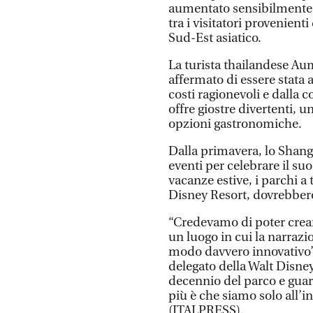
aumentato sensibilmente 
tra i visitatori provenien
Sud-Est asiatico.
La turista thailandese Aum
affermato di essere stata 
costi ragionevoli e dalla 
offre giostre divertenti,
opzioni gastronomiche.
Dalla primavera, lo Shang
eventi per celebrare il su
vacanze estive, i parchi 
Disney Resort, dovrebbero
“Credevamo di poter crea
un luogo in cui la narrazi
modo davvero innovativo”
delegato della Walt Disn
decennio del parco e gua
più è che siamo solo all’in
(ITALPRESS).