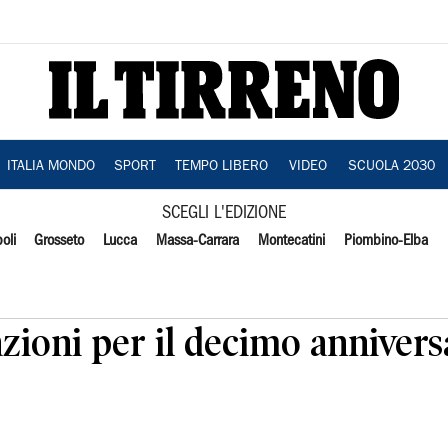
ITALIA MONDO
SPORT
TEMPO LIBERO
VIDEO
SCUOLA 2030
SCEGLI L'EDIZIONE
oli
Grosseto
Lucca
Massa-Carrara
Montecatini
Piombino-Elba
azioni per il decimo annivers