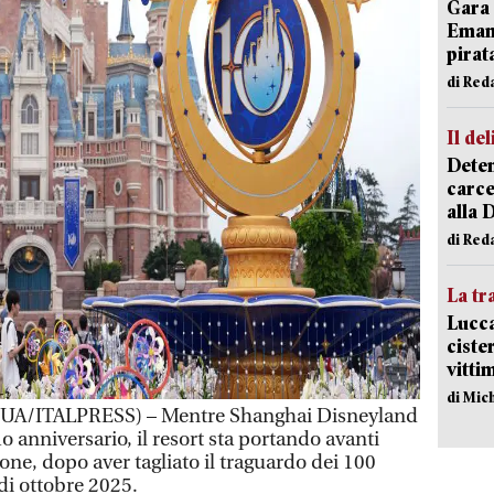
Gara 
Emanu
pirat
di Red
Il del
Deten
carce
alla 
di Red
La tr
Lucca
ciste
vitti
di Mic
A/ITALPRESS) – Mentre Shanghai Disneyland
o anniversario, il resort sta portando avanti
ione, dopo aver tagliato il traguardo dei 100
 di ottobre 2025.