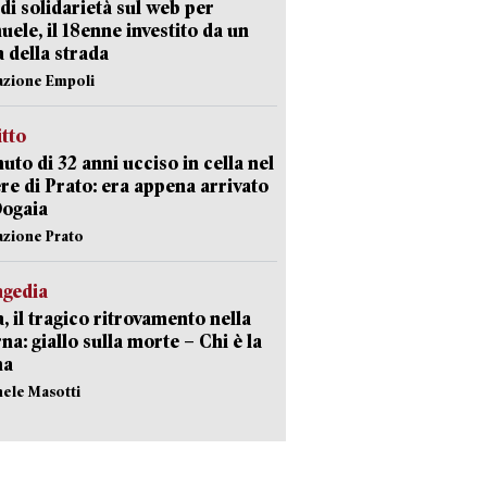
di solidarietà sul web per
ele, il 18enne investito da un
a della strada
azione Empoli
itto
uto di 32 anni ucciso in cella nel
re di Prato: era appena arrivato
Dogaia
azione Prato
agedia
, il tragico ritrovamento nella
rna: giallo sulla morte – Chi è la
ma
hele Masotti