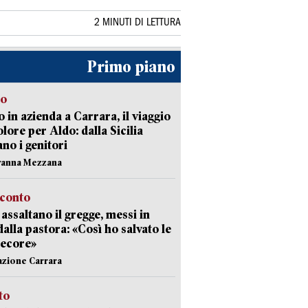
2 MINUTI DI LETTURA
Primo piano
to
 in azienda a Carrara, il viaggio
olore per Aldo: dalla Sicilia
ano i genitori
vanna Mezzana
cconto
i assaltano il gregge, messi in
dalla pastora: «Così ho salvato le
pecore»
azione Carrara
sto