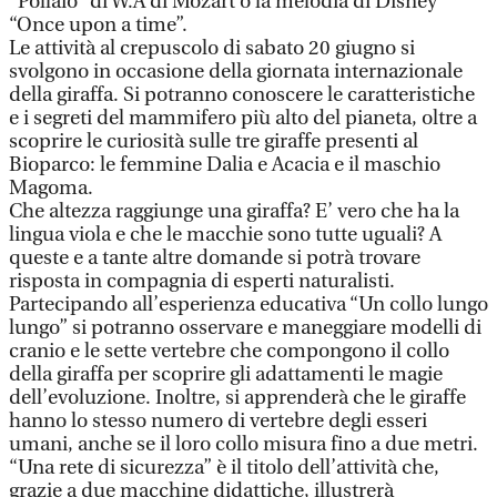
“Pollaio” di W.A di Mozart o la melodia di Disney
“Once upon a time”.
Le attività al crepuscolo di sabato 20 giugno si
svolgono in occasione della giornata internazionale
della giraffa. Si potranno conoscere le caratteristiche
e i segreti del mammifero più alto del pianeta, oltre a
scoprire le curiosità sulle tre giraffe presenti al
Bioparco: le femmine Dalia e Acacia e il maschio
Magoma.
Che altezza raggiunge una giraffa? E’ vero che ha la
lingua viola e che le macchie sono tutte uguali? A
queste e a tante altre domande si potrà trovare
risposta in compagnia di esperti naturalisti.
Partecipando all’esperienza educativa “Un collo lungo
lungo” si potranno osservare e maneggiare modelli di
cranio e le sette vertebre che compongono il collo
della giraffa per scoprire gli adattamenti le magie
dell’evoluzione. Inoltre, si apprenderà che le giraffe
hanno lo stesso numero di vertebre degli esseri
umani, anche se il loro collo misura fino a due metri.
“Una rete di sicurezza” è il titolo dell’attività che,
grazie a due macchine didattiche, illustrerà