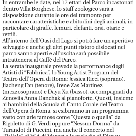
In entrambe le date, nei 17 ettari del Parco incastonati
dentro Villa Borghese, lo staff zoologico sarà a
disposizione durante le ore del tramonto per
raccontare caratteristiche e abitudini degli animali, in
particolare di giraffe, lemuri, elefanti, orsi, otarie e
rettili.
All’interno dell’Oasi del Lago si potrà fare un aperitivo
selvaggio e anche gli altri punti ristoro dislocati nel
parco sanno aperti e all’uscita sarà possibile
intrattenersi al Caffè del Parco.
La serata inaugurale prevede la performance degli
Artisti di “Fabbrica”, lo Young Artist Program del
Teatro dell’Opera di Roma: Jessica Ricci (soprano),
Jiacheng Fan (tenore), Irene Zas Martinez
(mezzosoprano) e Dayu Xu (basso), accompagnati da
Zenoviia Anna Danchak al pianoforte. Questi, insieme
ai bambini della Scuola di Canto Corale del Teatro
dell’Opera di Roma, si esibiranno in un programma
vasto con arie famose come “Questa o quella” da
Rigoletto di G. Verdi oppure “Nessun Dorma” da
Turandot di Puccini, ma anche Il concerto nel