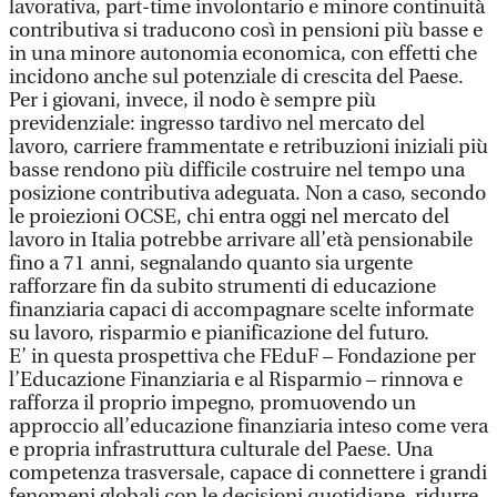
lavorativa, part-time involontario e minore continuità
contributiva si traducono così in pensioni più basse e
in una minore autonomia economica, con effetti che
incidono anche sul potenziale di crescita del Paese.
Per i giovani, invece, il nodo è sempre più
previdenziale: ingresso tardivo nel mercato del
lavoro, carriere frammentate e retribuzioni iniziali più
basse rendono più difficile costruire nel tempo una
posizione contributiva adeguata. Non a caso, secondo
le proiezioni OCSE, chi entra oggi nel mercato del
lavoro in Italia potrebbe arrivare all’età pensionabile
fino a 71 anni, segnalando quanto sia urgente
rafforzare fin da subito strumenti di educazione
finanziaria capaci di accompagnare scelte informate
su lavoro, risparmio e pianificazione del futuro.
E’ in questa prospettiva che FEduF – Fondazione per
l’Educazione Finanziaria e al Risparmio – rinnova e
rafforza il proprio impegno, promuovendo un
approccio all’educazione finanziaria inteso come vera
e propria infrastruttura culturale del Paese. Una
competenza trasversale, capace di connettere i grandi
fenomeni globali con le decisioni quotidiane, ridurre