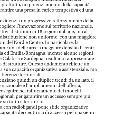
 soprattutto, un potenziamento della capacità
arantire una presa in carico tempestiva ed una
i evidenzia un progressivo rafforzamento della
cogliere l’innovazione sul territorio nazionale,
ttivi distribuiti in 18 regioni italiane, ma al
distribuzione non uniforme, con una maggiore
ni del Nord e Centro. In particolare, la
e una delle aree a maggiore densità di centri,
ia ed Emilia-Romagna, mentre alcune regioni
e Calabria e Sardegna, risultano rappresentate
 di strutture. Questo andamento riflette un
a sua capacità organizzativa e assistenziale, ma
fferenze territoriali.
enziano quindi un duplice trend: da un lato, il
 nazionale e l’ampliamento dell’offerta,
 proseguire nel rafforzamento dei modelli
 regionali per garantire un accesso sempre più
u tutto il territorio.
ia con radioligandi pone sfide organizzative
 capacità dei centri sia di accesso per i pazienti –