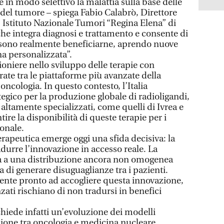
 in modo selettivo la malattia sulla base delle
 del tumore – spiega Fabio Calabrò, Direttore
Istituto Nazionale Tumori “Regina Elena” di
he integra diagnosi e trattamento e consente di
ossono realmente beneficiarne, aprendo nuove
a personalizzata”.
pioniere nello sviluppo delle terapie con
rate tra le piattaforme più avanzate della
oncologia. In questo contesto, l’Italia
egico per la produzione globale di radioligandi,
i altamente specializzati, come quelli di Ivrea e
tire la disponibilità di queste terapie per i
ionale.
rapeutica emerge oggi una sfida decisiva: la
adurre l’innovazione in accesso reale. La
a a una distribuzione ancora non omogenea
ia di generare disuguaglianze tra i pazienti.
nte pronto ad accogliere questa innovazione,
zati rischiano di non tradursi in benefici
chiede infatti un’evoluzione dei modelli
zione tra oncologia e medicina nucleare,