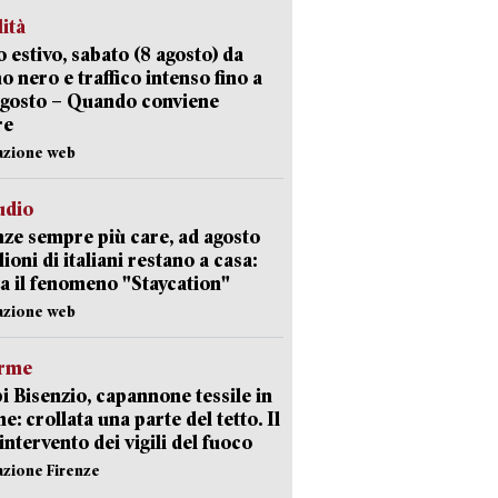
lità
 estivo, sabato (8 agosto) da
no nero e traffico intenso fino a
agosto – Quando conviene
re
azione web
udio
ze sempre più care, ad agosto
lioni di italiani restano a casa:
a il fenomeno "Staycation"
azione web
arme
 Bisenzio, capannone tessile in
e: crollata una parte del tetto. Il
intervento dei vigili del fuoco
azione Firenze