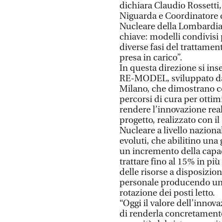
dichiara Claudio Rossetti
Niguarda e Coordinatore 
Nucleare della Lombardia -
chiave: modelli condivisi
diverse fasi del trattament
presa in carico”.
In questa direzione si in
RE-MODEL, sviluppato da N
Milano, che dimostrano co
percorsi di cura per ottimi
rendere l’innovazione realm
progetto, realizzato con i
Nucleare a livello nazion
evoluti, che abilitino una
un incremento della capac
trattare fino al 15% in più
delle risorse a disposizio
personale producendo un a
rotazione dei posti letto.
“Oggi il valore dell’innov
di renderla concretamente