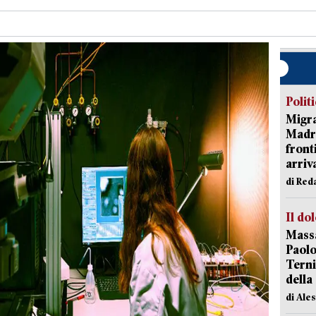
Polit
Migra
Madri
front
arriva
di Red
Il do
Massa
Paolo
Terni
della
di Ale