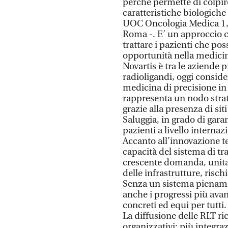
perchè permette di colpire
caratteristiche biologiche
UOC Oncologia Medica 1, 
Roma -. E’ un approccio c
trattare i pazienti che p
opportunità nella medicin
Novartis è tra le aziende 
radioligandi, oggi conside
medicina di precisione in 
rappresenta un nodo strat
grazie alla presenza di sit
Saluggia, in grado di garan
pazienti a livello internaz
Accanto all’innovazione te
capacità del sistema di tr
crescente domanda, unit
delle infrastrutture, risch
Senza un sistema piename
anche i progressi più avan
concreti ed equi per tutti.
La diffusione delle RLT ri
organizzativi: più integra