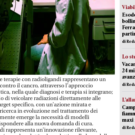
Viabi
Esodo
bolli
Ferr
parti
di Red
Lo st
Vacan
24 mi
avanz
terapie con radioligandi rappresentano un
di Red
 contro il cancro, attraverso l’approccio
tica, nella quale diagnosi e terapia si integrano;
do di veicolare radiazioni direttamente alle
L’all
arget specifico, con un’azione mirata e
Campi
ricerca in evoluzione nel trattamento dei
fiamm
amente emerge la necessità di modelli
maxi 
 rispondere alla nuova domanda di cura.
di Red
ndi rappresenta un’innovazione rilevante,