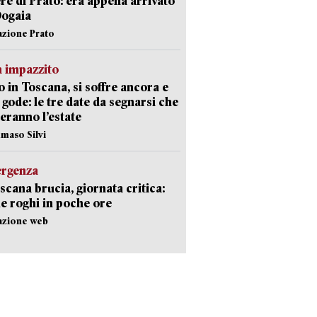
re di Prato: era appena arrivato
Dogaia
azione Prato
 impazzito
 in Toscana, si soffre ancora e
i gode: le tre date da segnarsi che
eranno l’estate
maso Silvi
ergenza
scana brucia, giornata critica:
e roghi in poche ore
azione web