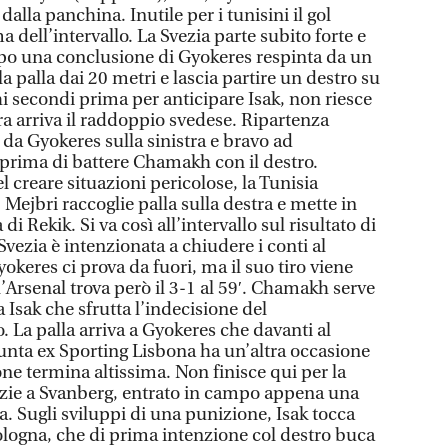
alla panchina. Inutile per i tunisini il gol
 dell’intervallo. La Svezia parte subito forte e
Dopo una conclusione di Gyokeres respinta da un
la palla dai 20 metri e lascia partire un destro su
 secondi prima per anticipare Isak, non riesce
ra arriva il raddoppio svedese. Ripartenza
 da Gyokeres sulla sinistra e bravo ad
prima di battere Chamakh con il destro.
l creare situazioni pericolose, la Tunisia
. Mejbri raccoglie palla sulla destra e mette in
di Rekik. Si va così all’intervallo sul risultato di
Svezia è intenzionata a chiudere i conti al
yokeres ci prova da fuori, ma il suo tiro viene
l’Arsenal trova però il 3-1 al 59′. Chamakh serve
a Isak che sfrutta l’indecisione del
 La palla arriva a Gyokeres che davanti al
punta ex Sporting Lisbona ha un’altra occasione
one termina altissima. Non finisce qui per la
grazie a Svanberg, entrato in campo appena una
. Sugli sviluppi di una punizione, Isak tocca
Bologna, che di prima intenzione col destro buca