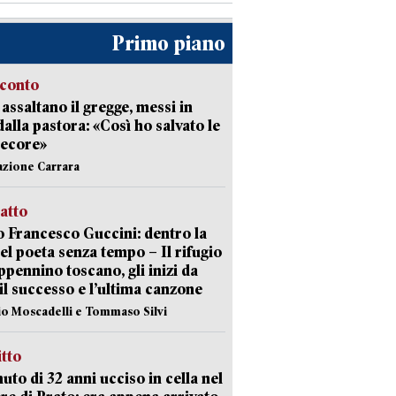
Primo piano
cconto
i assaltano il gregge, messi in
dalla pastora: «Così ho salvato le
pecore»
azione Carrara
ratto
 Francesco Guccini: dentro la
del poeta senza tempo – Il rifugio
appennino toscano, gli inizi da
 il successo e l’ultima canzone
io Moscadelli e Tommaso Silvi
itto
uto di 32 anni ucciso in cella nel