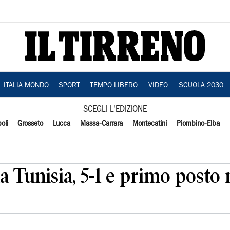
ITALIA MONDO
SPORT
TEMPO LIBERO
VIDEO
SCUOLA 2030
SCEGLI L'EDIZIONE
oli
Grosseto
Lucca
Massa-Carrara
Montecatini
Piombino-Elba
la Tunisia, 5-1 e primo posto