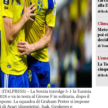
carce
alla 
di Red
Clima
Meteo
poi s
decid
di Tom
L’em
La To
cinqu
di Red
ALPRESS) – La Svezia travolge 5-1 la Tunisia
26 e va in testa al Girone F in solitaria, dopo il
appone. La squadra di Graham Potter si impone
i di Ayari (doppietta), Isak, Gyokeres e