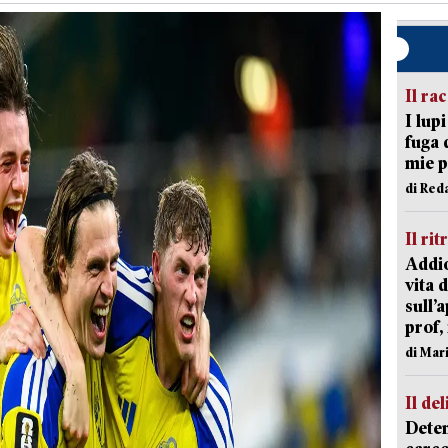
Il ra
I lup
fuga 
mie 
di Red
Il rit
Addio
vita 
sull’
prof,
di Mar
Il del
Deten