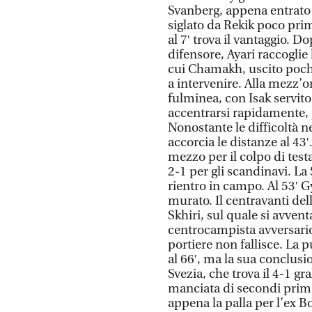
Svanberg, appena entrato d
siglato da Rekik poco prima
al 7′ trova il vantaggio. 
difensore, Ayari raccoglie 
cui Chamakh, uscito pochi
a intervenire. Alla mezz’o
fulminea, con Isak servito
accentrarsi rapidamente, 
Nonostante le difficoltà ne
accorcia le distanze al 43′
mezzo per il colpo di testa 
2-1 per gli scandinavi. La 
rientro in campo. Al 53′ G
murato. Il centravanti del
Skhiri, sul quale si avvent
centrocampista avversario.
portiere non fallisce. La 
al 66′, ma la sua conclusi
Svezia, che trova il 4-1 
manciata di secondi prima
appena la palla per l’ex 