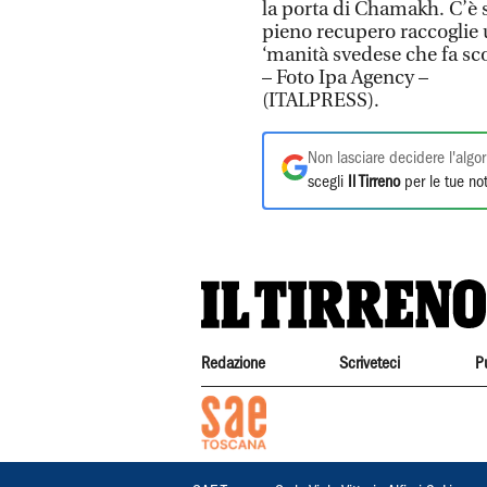
la porta di Chamakh. C’è s
pieno recupero raccoglie un
‘manità svedese che fa scor
– Foto Ipa Agency –
(ITALPRESS).
Non lasciare decidere l'algor
scegli
Il Tirreno
per le tue not
Redazione
Scriveteci
P