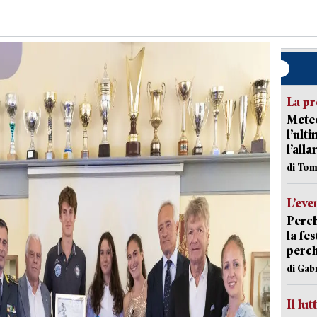
La pr
Meteo
l’ult
l’alla
di Tom
L’eve
Perch
la fe
perch
di Gab
Il lut