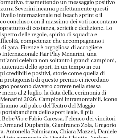
 formativo, trasmettendo un messaggio positivo
zzurra Severini incarna perfettamente questi
 a livello internazionale nel beach sprint e il
tico concluso con il massimo dei voti raccontano
soprattutto di costanza, serietà e dedizione. Lo
ispetto delle regole, spirito di squadra e
 difficoltà, competenze che accompagnano i
 di gara. Firenze è orgogliosa di accogliere
o Internazionale Fair Play Menarini, una
nt’anni celebra non soltanto i grandi campioni,
ù autentici dello sport. In un tempo in cui
credibili e positivi, storie come quella di
ani protagonisti di questo premio ci ricordano
egno possono davvero correre nella stessa
meno al 2 luglio, la data della cerimonia di
 Menarini 2026. Campioni intramontabili, icone
saliranno sul palco del Teatro del Maggio
ortabandiera dello sport leale, il più
 Bebe Vio e Fabio Caressa, l’elenco dei vincitori
me Armand Duplantis, Gianfranco Zola, Gregorio
ara, Antonella Palmisano, Chiara Mazzel, Daniele