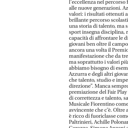
l’eccellenza nel percorso
alle nuove generazioni. A
valori: i risultati ottenuti
brillante percorso scolas
una storia di talento, ma 
sport insegna disciplina, r
capacità di affrontare le
giovani ben oltre il campo
ancora una volta il Premi
manifestazione che da tre
ma soprattutto i valori pi
abbiamo bisogno di esempi 
Azzurra e degli altri giov
che talento, studio e imp
direzione”. Manca sempre 
premiazione del Fair Play
di correttezza e talento, 
Musicale Fiorentino come p
avvincente che c’è. Oltre a
è ricco di fuoriclasse co
Paltrinieri, Achille Polon