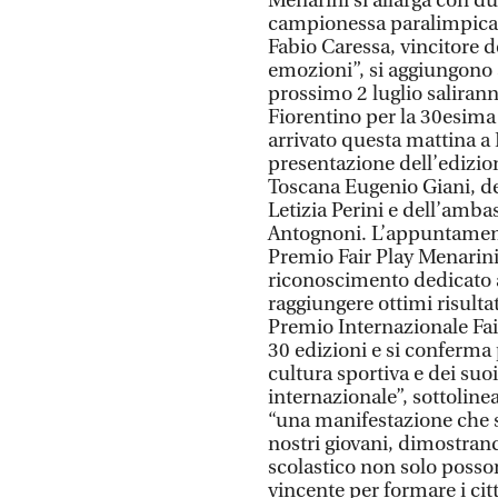
Menarini si allarga con d
campionessa paralimpica Be
Fabio Caressa, vincitore 
emozioni”, si aggiungono al
prossimo 2 luglio saliran
Fiorentino per la 30esima
arrivato questa mattina a
presentazione dell’edizio
Toscana Eugenio Giani, de
Letizia Perini e dell’amba
Antognoni. L’appuntamento
Premio Fair Play Menarini
riconoscimento dedicato a
raggiungere ottimi risultat
Premio Internazionale Fair
30 edizioni e si conferma
cultura sportiva e dei suoi
internazionale”, sottoline
“una manifestazione che sa
nostri giovani, dimostrand
scolastico non solo posso
vincente per formare i citt