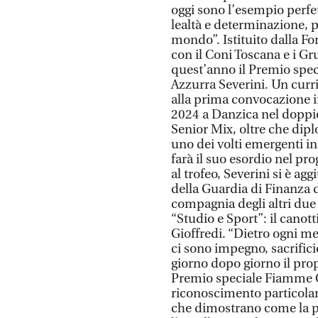
oggi sono l’esempio perfet
lealtà e determinazione, p
mondo”. Istituito dalla F
con il Coni Toscana e i Gr
quest’anno il Premio spec
Azzurra Severini. Un curri
alla prima convocazione i
2024 a Danzica nel doppio
Senior Mix, oltre che dip
uno dei volti emergenti in
farà il suo esordio nel p
al trofeo, Severini si è a
della Guardia di Finanza d
compagnia degli altri due
“Studio e Sport”: il canot
Gioffredi. “Dietro ogni me
ci sono impegno, sacrifici
giorno dopo giorno il pro
Premio speciale Fiamme Gi
riconoscimento particolar
che dimostrano come la p