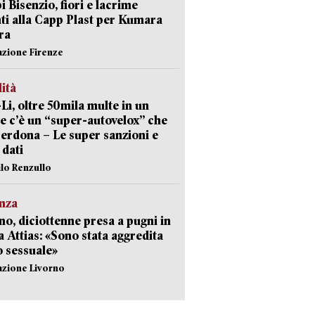
 Bisenzio, fiori e lacrime
ti alla Capp Plast per Kumara
ra
azione Firenze
lità
-Li, oltre 50mila multe in un
e c’è un “super-autovelox” che
erdona – Le super sanzioni e
i dati
ilo Renzullo
nza
no, diciottenne presa a pugni in
a Attias: «Sono stata aggredita
 sessuale»
azione Livorno