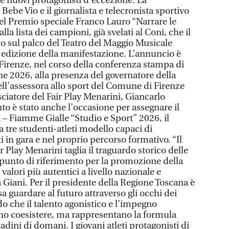
ue nuovi protagonisti d’eccezione. La
be Vio e il giornalista e telecronista sportivo
del Premio speciale Franco Lauro “Narrare le
la lista dei campioni, già svelati al Coni, che il
no sul palco del Teatro del Maggio Musicale
 edizione della manifestazione. L’annuncio è
 Firenze, nel corso della conferenza stampa di
ne 2026, alla presenza del governatore della
ll’assessora allo sport del Comune di Firenze
sciatore del Fair Play Menarini, Giancarlo
 è stato anche l’occasione per assegnare il
 – Fiamme Gialle “Studio e Sport” 2026, il
 tre studenti-atleti modello capaci di
i in gara e nel proprio percorso formativo. “Il
 Play Menarini taglia il traguardo storico delle
 punto di riferimento per la promozione della
 valori più autentici a livello nazionale e
a Giani. Per il presidente della Regione Toscana è
 guardare al futuro attraverso gli occhi dei
o che il talento agonistico e l’impegno
no coesistere, ma rappresentano la formula
adini di domani. I giovani atleti protagonisti di