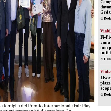
Campi
davan
Geda
di Red
Viabi
Fi-Pi
anno 
non p
tutti 
di Dan
Viole
Livor
piazz
scopo
di Red
 famiglia del Premio Internazionale Fair Play