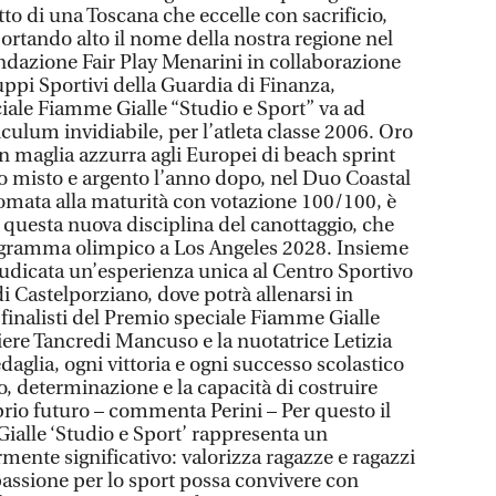
to di una Toscana che eccelle con sacrificio,
ortando alto il nome della nostra regione nel
ondazione Fair Play Menarini in collaborazione
uppi Sportivi della Guardia di Finanza,
iale Fiamme Gialle “Studio e Sport” va ad
culum invidiabile, per l’atleta classe 2006. Oro
n maglia azzurra agli Europei di beach sprint
 misto e argento l’anno dopo, nel Duo Coastal
lomata alla maturità con votazione 100/100, è
 questa nuova disciplina del canottaggio, che
rogramma olimpico a Los Angeles 2028. Insieme
ggiudicata un’esperienza unica al Centro Sportivo
i Castelporziano, dove potrà allenarsi in
 finalisti del Premio speciale Fiamme Gialle
tiere Tancredi Mancuso e la nuotatrice Letizia
daglia, ogni vittoria e ogni successo scolastico
o, determinazione e la capacità di costruire
prio futuro – commenta Perini – Per questo il
alle ‘Studio e Sport’ rappresenta un
mente significativo: valorizza ragazze e ragazzi
assione per lo sport possa convivere con