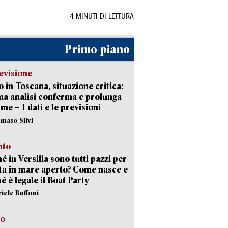
4 MINUTI DI LETTURA
Primo piano
evisione
 in Toscana, situazione critica:
ima analisi conferma e prolunga
rme – I dati e le previsioni
maso Silvi
nto
é in Versilia sono tutti pazzi per
sta in mare aperto? Come nasce e
é è legale il Boat Party
riele Buffoni
to