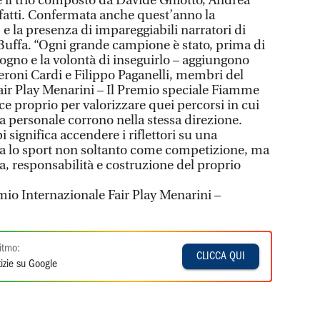
 il trio composto da Davide Ghiotto, Andrea
fatti. Confermata anche quest’anno la
e la presenza di impareggiabili narratori di
uffa. “Ogni grande campione è stato, prima di
ogno e la volontà di inseguirlo – aggiungono
eroni Cardi e Filippo Paganelli, membri del
ir Play Menarini – Il Premio speciale Fiamme
sce proprio per valorizzare quei percorsi in cui
a personale corrono nella stessa direzione.
significa accendere i riflettori su una
ta lo sport non soltanto come competizione, ma
a, responsabilità e costruzione del proprio
mio Internazionale Fair Play Menarini –
itmo:
CLICCA QUI
izie su Google