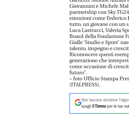
Garozzo, Simone Anzani e
Giovannini e Michele Mal
partnership con Sky TG24 
emozioni come Federico B
tutto, un giovane con un s
Luca Lastrucci, Valeria Sp
Board della Fondazione Fa
Gialle ‘Studio e Sport’ na
talento, impegno e crescit
Riconoscere questi esempi 
generazione che interpre
come occasione di crescit
futuro”.
– foto Ufficio Stampa Pre
(ITALPRESS).
Non lasciare decidere l'algor
scegli
Il Tirreno
per le tue not