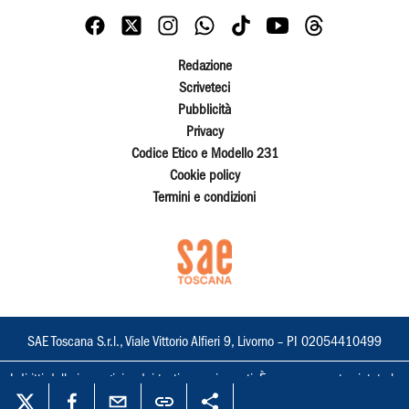
Redazione
Scriveteci
Pubblicità
Privacy
Codice Etico e Modello 231
Cookie policy
Termini e condizioni
SAE Toscana S.r.l., Viale Vittorio Alfieri 9, Livorno – PI 02054410499
I diritti delle immagini e dei testi sono riservati. È espressamente vietata la
loro riproduzione con qualsiasi mezzo e l'adattamento totale o parziale.