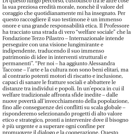
Di questo lungo percorso, custodisco tra le altre cose
la sua preziosa eredità morale, nonchè il valore del
coraggio che quotidianamente mi ha insegnato. Per
questo raccogliere il suo testimone è un immenso
onore e una grande responsabilità etica. Il Professore
ha tracciato una strada di vero “welfare sociale” che la
Fondazione Terzo Pilastro – Internazionale intende
perseguire con una visione lungimirante e
indipendente, traducendo il suo immenso
patrimonio di idee in interventi strutturali e
permanenti”. “Per noi – ha aggiunto Alessandra
Taccone – l’arte e la cultura non sono beni elitari, ma
al contrario potenti motori di riscatto e inclusione,
capaci di sanare le fratture sociali e abbattere le
distanze tra individui e popoli. In un’epoca in cui il
welfare tradizionale affronta sfide inedite – dalle
nuove povertà all’invecchiamento della popolazione,
fino alle conseguenze dei conflitti su scala globale –
risponderemo selezionando progetti di alto valore
etico e strategico, pronti a intervenire dove il bisogno
è più urgente e a superare ogni confine per
promuovere il dialogo e la cooperazione. Questo