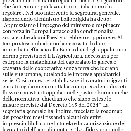
previsto noi non hanno eguali, il nostro è il governo
che farà entrare più lavoratori in Italia in modo
regolare”. Nel suo intervento la segretaria generale,
rispondendo al ministro Lollobrigida ha detto:
“Apprezziamo l’impegno del ministro a respingere
con forza in Europa l’attacco alla condizionalità
sociale, che alcuni Paesi vorrebbero sopprimere. Al
tempo stesso ribadiamo la necessità di dare
immediata efficacia alla Banca dati degli appalti, una
norma prevista nel DL Agricoltura, necessaria per
estirpare la malapianta del caporalato in giacca e
cravatta delle cooperative senza terra che lucrano
sulle vite umane, tutelando le imprese appaltatrici
serie. Cosi come, per stabilizzare i lavoratori migranti
entrati regolarmente in Italia con i precedenti decreti
flussi e rimasti intrappolati nelle pastoie burocratiche
della normativa, chiediamo che siano estese le
misure previste dal Decreto 145 del 2024”. La
segretaria generale ha, inoltre, tracciato la roadmap
dei prossimi mesi fissando alcuni obiettivi
imprescindibili come la tutela e la valorizzazione dei
lavoratori dell’agroalimentare: “Le sfide sono quelle