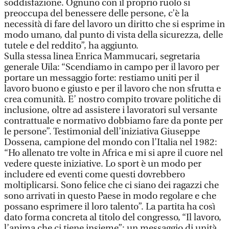
soddisfazione. Ognuno con il proprio ruolo si
preoccupa del benessere delle persone, c’è la
necessità di fare del lavoro un diritto che si esprime in
modo umano, dal punto di vista della sicurezza, delle
tutele e del reddito”, ha aggiunto.
Sulla stessa linea Enrica Mammucari, segretaria
generale Uila: “Scendiamo in campo per il lavoro per
portare un messaggio forte: restiamo uniti per il
lavoro buono e giusto e per il lavoro che non sfrutta e
crea comunità. E’ nostro compito trovare politiche di
inclusione, oltre ad assistere i lavoratori sul versante
contrattuale e normativo dobbiamo fare da ponte per
le persone”. Testimonial dell’iniziativa Giuseppe
Dossena, campione del mondo con l’Italia nel 1982:
“Ho allenato tre volte in Africa e mi si apre il cuore nel
vedere queste iniziative. Lo sport è un modo per
includere ed eventi come questi dovrebbero
moltiplicarsi. Sono felice che ci siano dei ragazzi che
sono arrivati in questo Paese in modo regolare e che
possano esprimere il loro talento”. La partita ha così
dato forma concreta al titolo del congresso, “Il lavoro,
l’anima che ci tiene insieme”: un messaggio di unità,