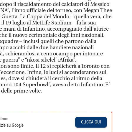
 dopo il riscaldamento dei calciatori di Messico
NA”, l’inno ufficiale del torneo, con Megan Thee
id Guetta. La Coppa del Mondo – quella vera, che
 il 19 luglio al MetLife Stadium – fa la sua
le mani di Infantino, accompagnato dall’attrice
e il nuovo cerimoniale degli inni nazionali.
 squadre – inclusi quelli che partono dalla
po accolti dalle due bandiere nazionali
tà, schierandosi a centrocampo per intonare
 guerra” e “nkosi sikelel’ iAfrika”.
n sono finite. Il 12 si replicherà a Toronto con
’eccezione. Infine, le luci si accenderanno sul
s, dove si chiuderà il cerchio al ritmo della
ranno 104 Superbowl”, aveva detto Infantino. E’
delle prime volte.
itmo:
CLICCA QUI
izie su Google