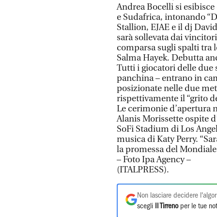
Andrea Bocelli si esibisce
e Sudafrica, intonando “D
Stallion, EJAE e il dj Dav
sarà sollevata dai vincitori
comparsa sugli spalti tra 
Salma Hayek. Debutta anch
Tutti i giocatori delle due
panchina – entrano in cam
posizionate nelle due me
rispettivamente il “grito de
Le cerimonie d’apertura no
Alanis Morissette ospite d
SoFi Stadium di Los Angele
musica di Katy Perry. “Sa
la promessa del Mondiale 
– Foto Ipa Agency –
(ITALPRESS).
Non lasciare decidere l'algor
scegli
Il Tirreno
per le tue not