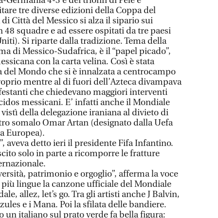
ia-Germania 4-3 e dei trionfi di Pelè e
tare tre diverse edizioni della Coppa del
i Città del Messico si alza il sipario sui
 48 squadre e ad essere ospitati da tre paesi
iti). Si riparte dalla tradizione. Tema della
ma di Messico-Sudafrica, è il “papel picado”,
ssicana con la carta velina. Così è stata
a del Mondo che si è innalzata a centrocampo
proprio mentre al di fuori dell’Azteca divampava
ifestanti che chiedevano maggiori interventi
cidos messicani. E’ infatti anche il Mondiale
vistì della delegazione iraniana al divieto di
bitro somalo Omar Artan (designato dalla Uefa
pa Europea).
 aveva detto ieri il presidente Fifa Infantino.
uscito solo in parte a ricomporre le fratture
ternazionale.
rsità, patrimonio e orgoglio”, afferma la voce
 più lingue la canzone ufficiale del Mondiale
e, allez, let’s go. Tra gli artisti anche J Balvin,
ules e i Mana. Poi la sfilata delle bandiere.
 un italiano sul prato verde fa bella figura: