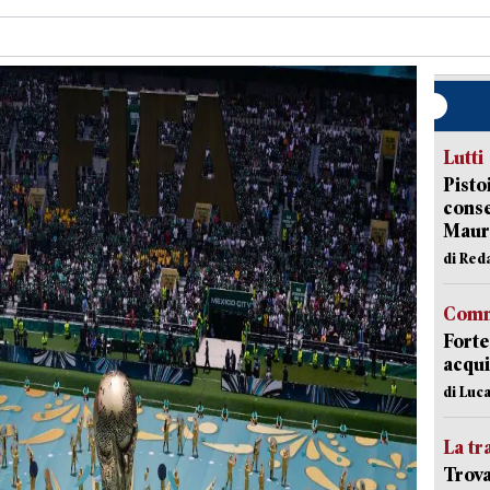
Lutti
Pisto
conse
Mauro
di Red
Comm
Forte
acqui
di Luca
La tr
Trova