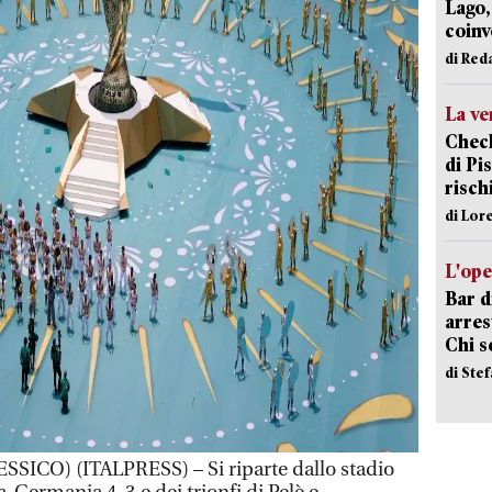
Lago,
coinv
di Red
La ve
Check
di Pis
risch
di Lor
L'ope
Bar d
arrest
Chi 
di Ste
ICO) (ITALPRESS) – Si riparte dallo stadio