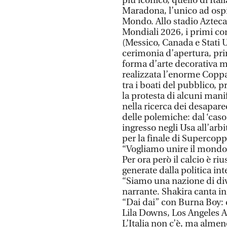
più iconico, quello di Ital
Maradona, l’unico ad ospi
Mondo. Allo stadio Azteca d
Mondiali 2026, i primi con
(Messico, Canada e Stati Un
cerimonia d’apertura, pri
forma d’arte decorativa me
realizzata l’enorme Copp
tra i boati del pubblico, 
la protesta di alcuni man
nella ricerca dei desapare
delle polemiche: dal ‘caso 
ingresso negli Usa all’ar
per la finale di Supercop
“Vogliamo unire il mondo”,
Per ora però il calcio è ri
generate dalla politica in
“Siamo una nazione di dive
narrante. Shakira canta in
“Dai dai” con Burna Boy: dal
Lila Downs, Los Angeles Az
L’Italia non c’è, ma almeno