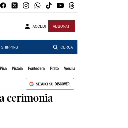
ACCEDI
ABBONATI
SHIPPING
CERCA
Pisa
Pistoia
Pontedera
Prato
Versilia
SEGUICI SU
DISCOVER
lla cerimonia