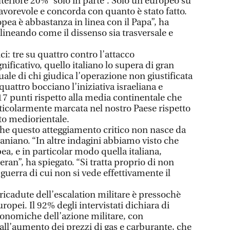
ulteriore 20% “solo in parte”. Solo un europeo su
 favorevole e concorda con quanto è stato fatto.
pea è abbastanza in linea con il Papa”, ha
neando come il dissenso sia trasversale e
ici: tre su quattro contro l’attacco
gnificativo, quello italiano lo supera di gran
tuale di chi giudica l’operazione non giustificata
 quattro bocciano l’iniziativa israeliana e
17 punti rispetto alla media continentale che
articolarmente marcata nel nostro Paese rispetto
to mediorientale.
he questo atteggiamento critico non nasce da
raniano. “In altre indagini abbiamo visto che
a, e in particolar modo quella italiana,
ran”, ha spiegato. “Si tratta proprio di non
uerra di cui non si vede effettivamente il
ricadute dell’escalation militare è pressochè
uropei. Il 92% degli intervistati dichiara di
onomiche dell’azione militare, con
all’aumento dei prezzi di gas e carburante, che