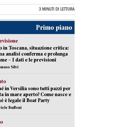
3 MINUTI DI LETTURA
Primo piano
evisione
 in Toscana, situazione critica:
ima analisi conferma e prolunga
rme – I dati e le previsioni
maso Silvi
nto
é in Versilia sono tutti pazzi per
sta in mare aperto? Come nasce e
é è legale il Boat Party
riele Buffoni
to