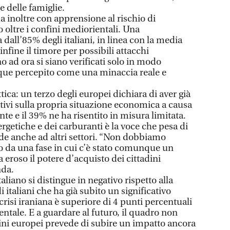
he delle famiglie.
a inoltre con apprensione al rischio di
o oltre i confini mediorientali. Una
all’85% degli italiani, in linea con la media
fine il timore per possibili attacchi
no ad ora si siano verificati solo in modo
nque percepito come una minaccia reale e
tica: un terzo degli europei dichiara di aver già
gativi sulla propria situazione economica a causa
nte e il 39% ne ha risentito in misura limitata.
getiche e dei carburanti è la voce che pesa di
nde anche ad altri settori. “Non dobbiamo
 da una fase in cui c’è stato comunque un
eroso il potere d’acquisto dei cittadini
nda.
taliano si distingue in negativo rispetto alla
 italiani che ha già subito un significativo
isi iraniana è superiore di 4 punti percentuali
entale. E a guardare al futuro, il quadro non
dini europei prevede di subire un impatto ancora