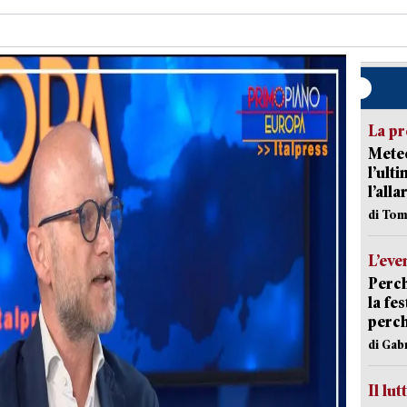
La pr
Meteo
l’ult
l’alla
di Tom
L’eve
Perch
la fe
perch
di Gab
Il lut