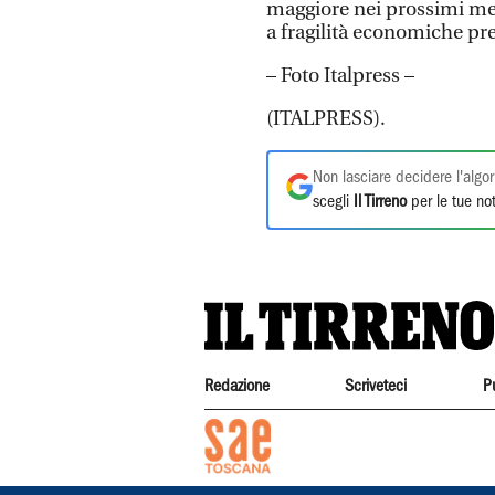
maggiore nei prossimi mes
a fragilità economiche pre
– Foto Italpress –
(ITALPRESS).
Non lasciare decidere l'algor
scegli
Il Tirreno
per le tue not
Redazione
Scriveteci
P