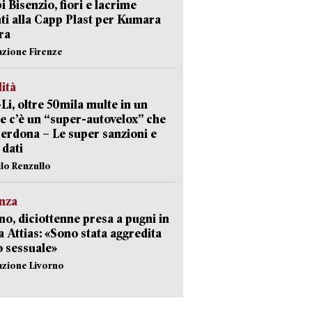
 Bisenzio, fiori e lacrime
ti alla Capp Plast per Kumara
ra
azione Firenze
lità
-Li, oltre 50mila multe in un
e c’è un “super-autovelox” che
erdona – Le super sanzioni e
i dati
ilo Renzullo
nza
no, diciottenne presa a pugni in
a Attias: «Sono stata aggredita
 sessuale»
azione Livorno