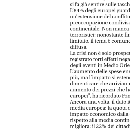
si fa già sentire sulle tasc
L’84% degli europei guard
un’estensione del conflitt
preoccupazione condivisa d
continentale. Non manca in
terroristici: nonostante fi
limitato, il tema è comu
diffusa.
La crisi non è solo prospet
registrato forti effetti ne
degli eventi in Medio Orie
L’aumento delle spese ener
più, ma l’impatto si este
dimenticare che arriviamo
aumento dei prezzi che ha 
europei”, ha ricordato Fo
Ancora una volta, il dato i
media europea: la quota di
impatto economico dalla cr
rispetto alla media contin
migliora: il 22% dei citta