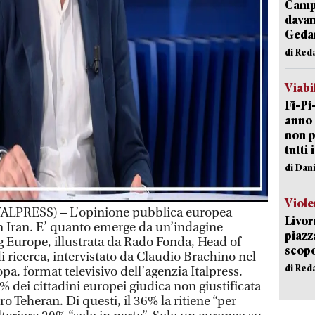
Campi
davan
Geda
di Red
Viabi
Fi-Pi
anno 
non p
tutti 
di Dan
Viole
LPRESS) – L’opinione pubblica europea
Livor
in Iran. E’ quanto emerge da un’indagine
piazz
 Europe, illustrata da Rado Fonda, Head of
scopo
di ricerca, intervistato da Claudio Brachino nel
di Red
a, format televisivo dell’agenzia Italpress.
6% dei cittadini europei giudica non giustificata
o Teheran. Di questi, il 36% la ritiene “per