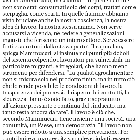
vivi ad Amendolara, in Calabria. “In quelle fiamme
non sono stati consumati solo dei corpi, trattati come
sterpaglia, come scarti. In quelle fiamme abbiamo
visto bruciare anche la nostra coscienza, la nostra
idea di lavoro, la nostra stessa anima. Non serve
accusarsi a vicenda, nè cedere a generalizzazioni
ingiuste che feriscono un intero settore. Serve essere
forti e stare tutti dalla stessa parte”. Il caporalato,
spiega Mammucari, si insinua nei punti più deboli
del sistema colpendo i lavoratori più vulnerabili, in
particolare migranti, e irregolari, che hanno meno
strumenti per difendersi. “La qualità agroalimentare
non si misura solo nel prodotto finito, ma in tutto ciò
che lo rende possibile: le condizioni di lavoro, la
trasparenza dei processi, il rispetto dei contratti, la
sicurezza. Tanto è stato fatto, grazie soprattutto
all’azione pressante e continua del sindacato, ma
tanto resta ancora da fare”. Il lavoro è ciò che,
secondo Mammucari, tiene insieme una società, una
comunità, un Paese, una democrazia. “Il lavoro non
può essere ridotto a una semplice prestazione. Per
contribuire a una crescita sana deve, infatti, essere