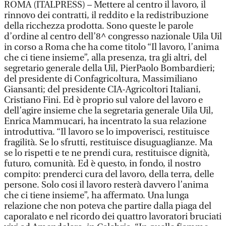
ROMA (ITALPRESS) – Mettere al centro il lavoro, il
rinnovo dei contratti, il reddito e la redistribuzione
della ricchezza prodotta. Sono queste le parole
d’ordine al centro dell’8^ congresso nazionale Uila Uil
in corso a Roma che ha come titolo “Il lavoro, l’anima
che ci tiene insieme”, alla presenza, tra gli altri, del
segretario generale della Uil, PierPaolo Bombardieri;
del presidente di Confagricoltura, Massimiliano
Giansanti; del presidente CIA-Agricoltori Italiani,
Cristiano Fini. Ed è proprio sul valore del lavoro e
dell’agire insieme che la segretaria generale Uila Uil,
Enrica Mammucari, ha incentrato la sua relazione
introduttiva. “Il lavoro se lo impoverisci, restituisce
fragilità. Se lo sfrutti, restituisce disuguaglianze. Ma
se lo rispetti e te ne prendi cura, restituisce dignità,
futuro, comunità. Ed è questo, in fondo, il nostro
compito: prenderci cura del lavoro, della terra, delle
persone. Solo cosi il lavoro resterà davvero l’anima
che ci tiene insieme”, ha affermato. Una lunga
relazione che non poteva che partire dalla piaga del
caporalato e nel ricordo dei quattro lavoratori bruciati