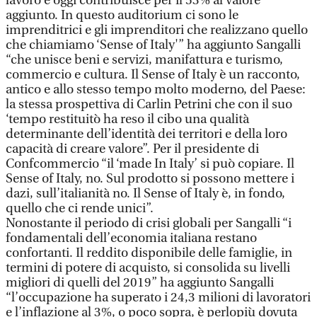
lavoro e oggi contribuisce per il 53% al valore
aggiunto. In questo auditorium ci sono le
imprenditrici e gli imprenditori che realizzano quello
che chiamiamo ‘Sense of Italy'” ha aggiunto Sangalli
“che unisce beni e servizi, manifattura e turismo,
commercio e cultura. Il Sense of Italy è un racconto,
antico e allo stesso tempo molto moderno, del Paese:
la stessa prospettiva di Carlin Petrini che con il suo
‘tempo restituitò ha reso il cibo una qualità
determinante dell’identità dei territori e della loro
capacità di creare valore”. Per il presidente di
Confcommercio “il ‘made In Italy’ si può copiare. Il
Sense of Italy, no. Sul prodotto si possono mettere i
dazi, sull’italianità no. Il Sense of Italy è, in fondo,
quello che ci rende unici”.
Nonostante il periodo di crisi globali per Sangalli “i
fondamentali dell’economia italiana restano
confortanti. Il reddito disponibile delle famiglie, in
termini di potere di acquisto, si consolida su livelli
migliori di quelli del 2019” ha aggiunto Sangalli
“l’occupazione ha superato i 24,3 milioni di lavoratori
e l’inflazione al 3%, o poco sopra, è perlopiù dovuta