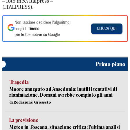
– foto mec/Italpress –
(ITALPRESS).
Non lasciare decidere l'algoritmo:
CLICCA QUI
scegli
Il Tirreno
per le tue notizie su Google
Primo piano
Tragedia
Muore annegato ad Ansedonia: inutili i tentativi di
rianimazione. Domani avrebbe compiuto gli anni
di Redazione Grosseto
La previsione
Meteo in Toscana, situazione critica: l’ultima analisi