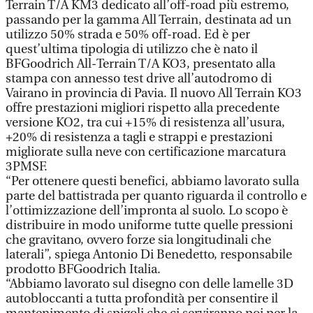
Terrain T/A KM3 dedicato all’off-road più estremo,
passando per la gamma All Terrain, destinata ad un
utilizzo 50% strada e 50% off-road. Ed è per
quest’ultima tipologia di utilizzo che è nato il
BFGoodrich All-Terrain T/A KO3, presentato alla
stampa con annesso test drive all’autodromo di
Vairano in provincia di Pavia. Il nuovo All Terrain KO3
offre prestazioni migliori rispetto alla precedente
versione KO2, tra cui +15% di resistenza all’usura,
+20% di resistenza a tagli e strappi e prestazioni
migliorate sulla neve con certificazione marcatura
3PMSF.
“Per ottenere questi benefici, abbiamo lavorato sulla
parte del battistrada per quanto riguarda il controllo e
l’ottimizzazione dell’impronta al suolo. Lo scopo è
distribuire in modo uniforme tutte quelle pressioni
che gravitano, ovvero forze sia longitudinali che
laterali”, spiega Antonio Di Benedetto, responsabile
prodotto BFGoodrich Italia.
“Abbiamo lavorato sul disegno con delle lamelle 3D
autobloccanti a tutta profondità per consentire il