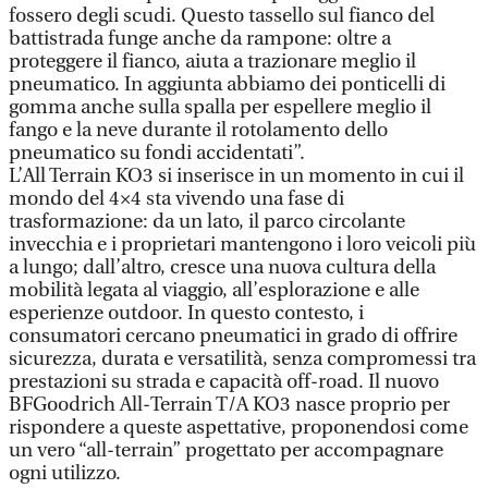
fossero degli scudi. Questo tassello sul fianco del
battistrada funge anche da rampone: oltre a
proteggere il fianco, aiuta a trazionare meglio il
pneumatico. In aggiunta abbiamo dei ponticelli di
gomma anche sulla spalla per espellere meglio il
fango e la neve durante il rotolamento dello
pneumatico su fondi accidentati”.
L’All Terrain KO3 si inserisce in un momento in cui il
mondo del 4×4 sta vivendo una fase di
trasformazione: da un lato, il parco circolante
invecchia e i proprietari mantengono i loro veicoli più
a lungo; dall’altro, cresce una nuova cultura della
mobilità legata al viaggio, all’esplorazione e alle
esperienze outdoor. In questo contesto, i
consumatori cercano pneumatici in grado di offrire
sicurezza, durata e versatilità, senza compromessi tra
prestazioni su strada e capacità off-road. Il nuovo
BFGoodrich All-Terrain T/A KO3 nasce proprio per
rispondere a queste aspettative, proponendosi come
un vero “all-terrain” progettato per accompagnare
ogni utilizzo.