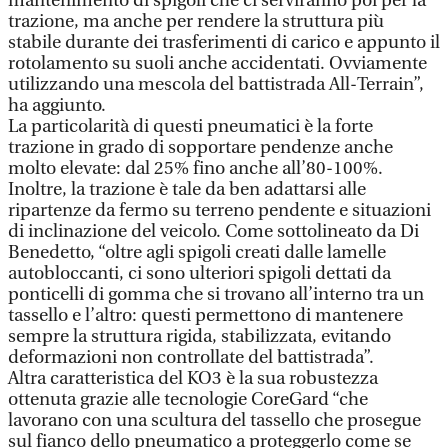
mantenimento di spigoli che ci serviranno poi per la
trazione, ma anche per rendere la struttura più
stabile durante dei trasferimenti di carico e appunto il
rotolamento su suoli anche accidentati. Ovviamente
utilizzando una mescola del battistrada All-Terrain”,
ha aggiunto.
La particolarità di questi pneumatici è la forte
trazione in grado di sopportare pendenze anche
molto elevate: dal 25% fino anche all’80-100%.
Inoltre, la trazione è tale da ben adattarsi alle
ripartenze da fermo su terreno pendente e situazioni
di inclinazione del veicolo. Come sottolineato da Di
Benedetto, “oltre agli spigoli creati dalle lamelle
autobloccanti, ci sono ulteriori spigoli dettati da
ponticelli di gomma che si trovano all’interno tra un
tassello e l’altro: questi permettono di mantenere
sempre la struttura rigida, stabilizzata, evitando
deformazioni non controllate del battistrada”.
Altra caratteristica del KO3 è la sua robustezza
ottenuta grazie alle tecnologie CoreGard “che
lavorano con una scultura del tassello che prosegue
sul fianco dello pneumatico a proteggerlo come se