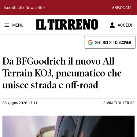
Il
Iscriviti alle Newsletter
ABBONATI
Tirreno
MENU
ACCEDI
SEGUICI SU
DISCOVER
Da BFGoodrich il nuovo All
Terrain KO3, pneumatico che
unisce strada e off-road
08 giugno 2026 17:11
3 MINUTI DI LETTURA