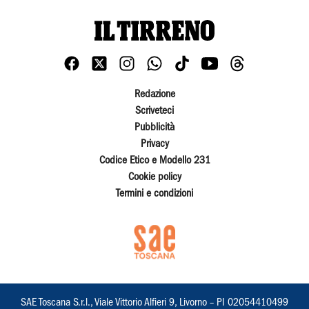
Redazione
Scriveteci
Pubblicità
Privacy
Codice Etico e Modello 231
Cookie policy
Termini e condizioni
SAE Toscana S.r.l., Viale Vittorio Alfieri 9, Livorno – PI 02054410499