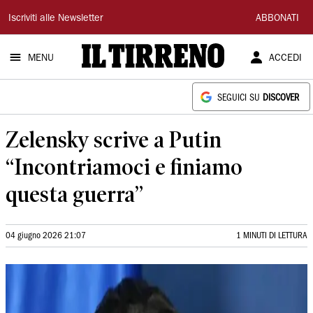
Il
Iscriviti alle Newsletter
ABBONATI
Tirreno
MENU
ACCEDI
SEGUICI SU
DISCOVER
Zelensky scrive a Putin
“Incontriamoci e finiamo
questa guerra”
04 giugno 2026 21:07
1 MINUTI DI LETTURA