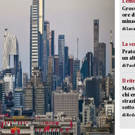
L’em
Gross
ore d
minac
di Luca
La se
Prato
un al
di Pao
Il rit
Morto
chi er
straz
sotto
di Red