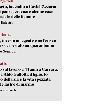
ergenza
eto, incendio a Castell’Azzara:
i paura, evacuate alcune case
ciate delle fiamme
 Balestri
ntenza
, investe un agente e ne ferisce
tro: arrestato un quarantenne
lo Nencioni
ratto
 sul lavoro a 44 anni a Carrara,
a Aldo Gullotti: il figlio, lo
io della zia e la vita spezzata
 le lastre di marmo
azione web