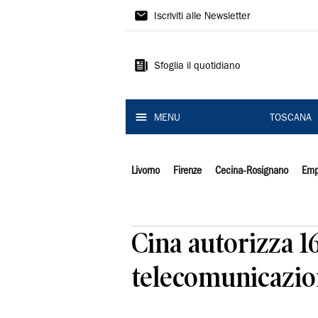
Il
Iscriviti alle Newsletter
Tirreno
Sfoglia il quotidiano
MENU
TOSCANA
Livorno
Firenze
Cecina-Rosignano
Emp
Cina autorizza 16
telecomunicazi