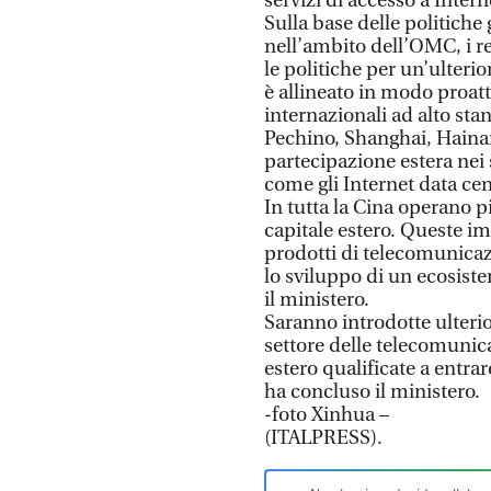
servizi di accesso a Intern
Sulla base delle politiche 
nell’ambito dell’OMC, i r
le politiche per un’ulterior
è allineato in modo proa
internazionali ad alto stan
Pechino, Shanghai, Hainan
partecipazione estera nei 
come gli Internet data cen
In tutta la Cina operano 
capitale estero. Queste im
prodotti di telecomunicaz
lo sviluppo di un ecosist
il ministero.
Saranno introdotte ulteri
settore delle telecomunica
estero qualificate a entra
ha concluso il ministero.
-foto Xinhua –
(ITALPRESS).