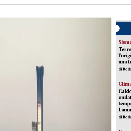
Sism
Terre
l’ori
una f
di Re
Clim
Caldo
onda
tempe
Lam
di Red