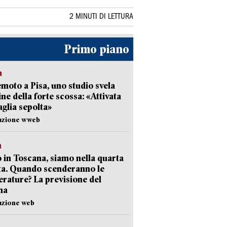
2 MINUTI DI LETTURA
Primo piano
a
moto a Pisa, uno studio svela
gine della forte scossa: «Attivata
aglia sepolta»
dazione wweb
a
 in Toscana, siamo nella quarta
ta. Quando scenderanno le
rature? La previsione del
ma
azione web