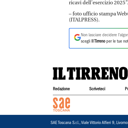
ricavi dell’esercizio 2025”
– foto ufficio stampa Web
(ITALPRESS).
Non lasciare decidere l'algor
scegli
Il Tirreno
per le tue not
Redazione
Scriveteci
P
SAE Toscana S.r.l., Viale Vittorio Alfieri 9, Li