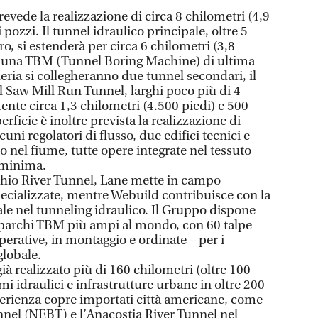
vede la realizzazione di circa 8 chilometri (4,9
i pozzi. Il tunnel idraulico principale, oltre 5
ro, si estenderà per circa 6 chilometri (3,8
on una TBM (Tunnel Boring Machine) di ultima
eria si collegheranno due tunnel secondari, il
l Saw Mill Run Tunnel, larghi poco più di 4
ente circa 1,3 chilometri (4.500 piedi) e 500
erficie è inoltre prevista la realizzazione di
uni regolatori di flusso, due edifici tecnici e
 nel fiume, tutte opere integrate nel tessuto
 minima.
’Ohio River Tunnel, Lane mette in campo
cializzate, mentre Webuild contribuisce con la
ale nel tunneling idraulico. Il Gruppo dispone
i parchi TBM più ampi al mondo, con 60 talpe
erative, in montaggio e ordinate – per i
globale.
già realizzato più di 160 chilometri (oltre 100
mi idraulici e infrastrutture urbane in oltre 200
perienza copre importati città americane, come
nel (NEBT) e l’Anacostia River Tunnel nel