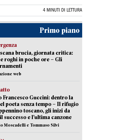
4 MINUTI DI LETTURA
Primo piano
ergenza
scana brucia, giornata critica:
e roghi in poche ore – Gli
ornamenti
azione web
ratto
 Francesco Guccini: dentro la
del poeta senza tempo – Il rifugio
appennino toscano, gli inizi da
 il successo e l’ultima canzone
io Moscadelli e Tommaso Silvi