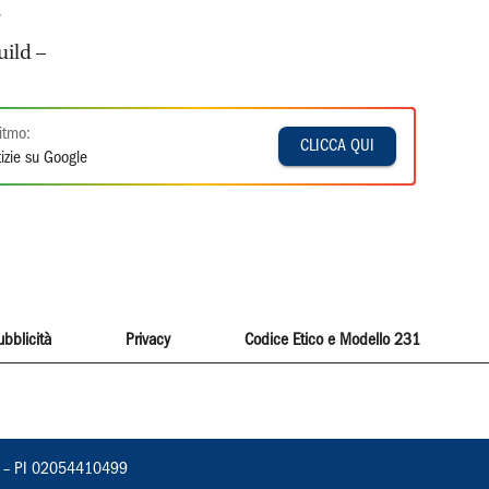
.
uild –
itmo:
CLICCA QUI
izie su Google
ubblicità
Privacy
Codice Etico e Modello 231
vorno – PI 02054410499