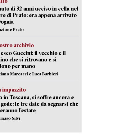
itto
uto di 32 anni ucciso in cella nel
re di Prato: era appena arrivato
Dogaia
azione Prato
ostro archivio
esco Guccini: il vecchio e il
no che si ritrovano e si
dono per mano
stiano Marcacci e Luca Barbieri
 impazzito
 in Toscana, si soffre ancora e
i gode: le tre date da segnarsi che
eranno l’estate
maso Silvi