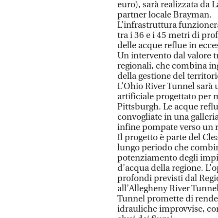
euro), sarà realizzata da 
partner locale Brayman.
L’infrastruttura funzione
tra i 36 e i 45 metri di p
delle acque reflue in ecc
Un intervento dal valore t
regionali, che combina i
della gestione del territori
L’Ohio River Tunnel sarà 
artificiale progettato per m
Pittsburgh. Le acque reflu
convogliate in una galle
infine pompate verso un r
Il progetto è parte del 
lungo periodo che combin
potenziamento degli impia
d’acqua della regione. L’o
profondi previsti dal Re
all’Allegheny River Tunne
Tunnel promette di render
idrauliche improvvise, con 