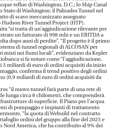
acque reflue di Washington, D.C.; lo Ship Canal
o Stato di Washington; il Palisades Tunnel nel
ratto di scavo meccanizzato assegnato
o Hudson River Tunnel Project (HTP).
ita “si tratta di un’aggiudicazione rilevante per
istrato un fatturato di 998 mln e un EBITDA a
lta dopo anni di perdite”. “Il progetto è il primo
 sistema di tunnel regionali di ALCOSAN per
ri misti nei fiumi locali”, evidenziano da Kepler
obanca si fa notare come “l’aggiudicazione,
 3 miliardi di euro di ordini acquisiti da inizio
maggio, conferma il trend positivo degli ordini
 (0,9 miliardi di euro di ordini acquisiti da
kros “il nuovo tunnel farà parte di una rete di
nde lunga circa 8 chilometri, che comprenderà
nfrastrutture di superficie. Il Piano per l’acqua
emi di pompaggio e impianti di trattamento
ntermonte, “la quota di Webuild nel contratto
tafoglio ordini del gruppo alla fine del 2025 e
in Nord America, che ha contribuito al 9% dei