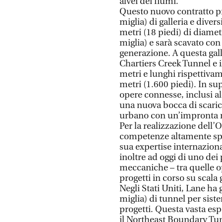
alvei dei fiumi.
Questo nuovo contratto pre
miglia) di galleria e divers
metri (18 piedi) di diamet
miglia) e sarà scavato c
generazione. A questa gall
Chartiers Creek Tunnel e i
metri e lunghi rispettivam
metri (1.600 piedi). In sup
opere connesse, inclusi alc
una nuova bocca di scarico
urbano con un’impronta
Per la realizzazione dell
competenze altamente spe
sua expertise internazion
inoltre ad oggi di uno de
meccaniche – tra quelle op
progetti in corso su scala 
Negli Stati Uniti, Lane ha 
miglia) di tunnel per siste
progetti. Questa vasta es
il Northeast Boundary Tun