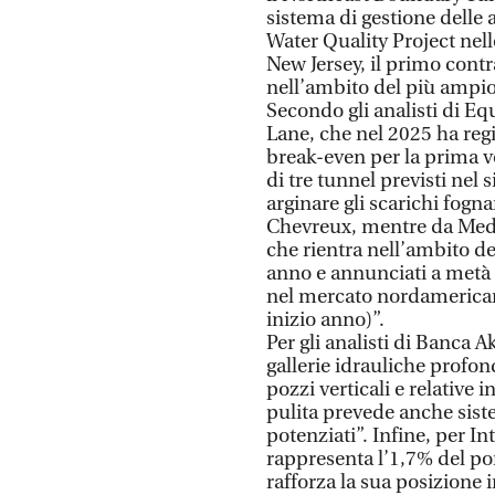
sistema di gestione delle 
Water Quality Project nell
New Jersey, il primo cont
nell’ambito del più ampi
Secondo gli analisti di Equ
Lane, che nel 2025 ha reg
break-even per la prima vo
di tre tunnel previsti nel
arginare gli scarichi fogna
Chevreux, mentre da Medi
che rientra nell’ambito dei
anno e annunciati a metà 
nel mercato nordamericano
inizio anno)”.
Per gli analisti di Banca A
gallerie idrauliche profo
pozzi verticali e relative i
pulita prevede anche sist
potenziati”. Infine, per I
rappresenta l’1,7% del por
rafforza la sua posizione 