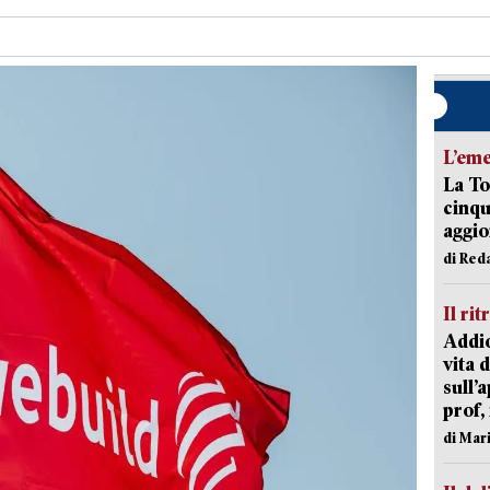
L’em
La To
cinqu
aggi
di Red
Il rit
Addio
vita 
sull’
prof,
di Mar