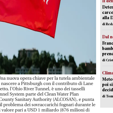
Il del
Deten
carce
alla 
di Red
Dal n
Franc
bambi
pren
di Cri
Clima
 nuova opera chiave per la tutela ambientale
Meteo
 nascere a Pittsburgh con il contributo di Lane
poi s
tto, l’Ohio River Tunnel, è uno dei tasselli
decid
unnel System parte del Clean Water Plan
di Tom
County Sanitary Authority (ALCOSAN), e punta
il problema dei sovraccarichi fognari durante le
i valore pari a USD 1 miliardo (876 milioni di