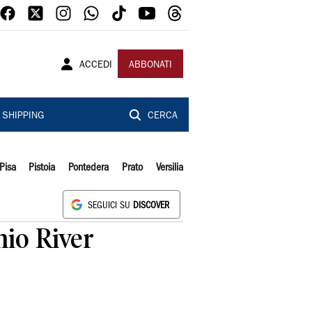
ACCEDI
ABBONATI
SHIPPING
CERCA
Pisa
Pistoia
Pontedera
Prato
Versilia
SEGUICI SU
DISCOVER
hio River