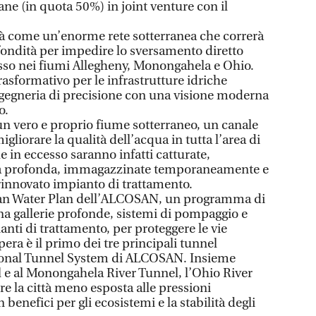
Lane (in quota 50%) in joint venture con il
rà come un’enorme rete sotterranea che correrà
rofondità per impedire lo sversamento diretto
esso nei fiumi Allegheny, Monongahela e Ohio.
rasformativo per le infrastrutture idriche
ngegneria di precisione con una visione moderna
o.
un vero e proprio fiume sotterraneo, un canale
igliorare la qualità dell’acqua in tutta l’area di
e in eccesso saranno infatti catturate,
ria profonda, immagazzinate temporaneamente e
innovato impianto di trattamento.
Clean Water Plan dell’ALCOSAN, un programma di
a gallerie profonde, sistemi di pompaggio e
nti di trattamento, per proteggere le vie
pera è il primo dei tre principali tunnel
gional Tunnel System di ALCOSAN. Insieme
l e al Monongahela River Tunnel, l’Ohio River
e la città meno esposta alle pressioni
benefici per gli ecosistemi e la stabilità degli