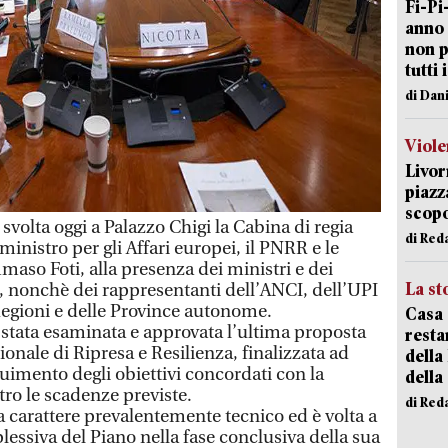
Fi-Pi
anno 
non p
tutti 
di Dan
Viole
Livor
piazz
scopo
volta oggi a Palazzo Chigi la Cabina di regia
di Red
inistro per gli Affari europei, il PNRR e le
maso Foti, alla presenza dei ministri e dei
La st
, nonchè dei rappresentanti dell’ANCI, dell’UPI
Regioni e delle Province autonome.
Casa 
 stata esaminata e approvata l’ultima proposta
resta
ionale di Ripresa e Resilienza, finalizzata ad
della
uimento degli obiettivi concordati con la
della
o le scadenze previste.
di Red
a carattere prevalentemente tecnico ed è volta a
plessiva del Piano nella fase conclusiva della sua