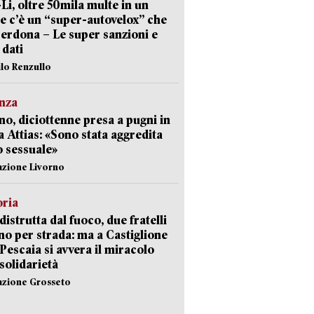
-Li, oltre 50mila multe in un
e c’è un “super-autovelox” che
erdona – Le super sanzioni e
i dati
ilo Renzullo
nza
no, diciottenne presa a pugni in
a Attias: «Sono stata aggredita
 sessuale»
azione Livorno
oria
distrutta dal fuoco, due fratelli
no per strada: ma a Castiglione
 Pescaia si avvera il miracolo
 solidarietà
azione Grosseto