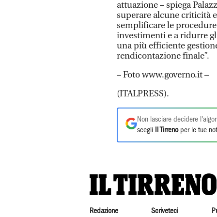
attuazione – spiega Palazz
superare alcune criticità 
semplificare le procedure
investimenti e a ridurre g
una più efficiente gestione
rendicontazione finale”.
– Foto www.governo.it –
(ITALPRESS).
Non lasciare decidere l'algor
scegli
Il Tirreno
per le tue not
Redazione
Scriveteci
P