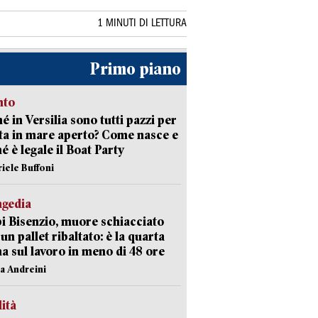
1 MINUTI DI LETTURA
Primo piano
nto
é in Versilia sono tutti pazzi per
sta in mare aperto? Come nasce e
é è legale il Boat Party
riele Buffoni
agedia
 Bisenzio, muore schiacciato
 un pallet ribaltato: è la quarta
ma sul lavoro in meno di 48 ore
na Andreini
lità