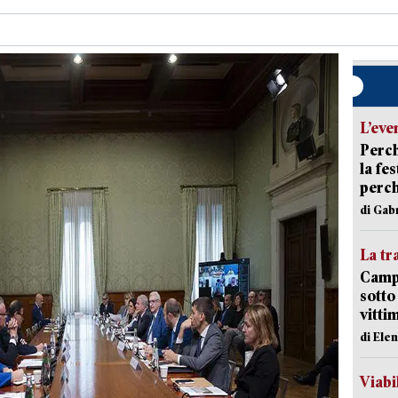
L’eve
Perch
la fe
perch
di Gab
La tr
Campi
sotto
vitti
di Ele
Viabi