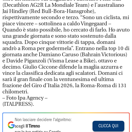
(Decathlon AG2R La Mondiale Team) e l’australiano
Jai Hindley (Red Bull-Bora-Hansgrohe),
rispettivamente secondo e terzo. “Sono un ciclista, mi
piace vincere – sottolinea a caldo Vingegaard –
Quando è stato possibile, ho cercato di farlo. Ho avuto
una grande giornata e sono stato sostenuto dalla
squadra. Dopo cinque vittorie di tappa, domani
andrò a Roma per godermela”. Entrano nella top 10 di
giornata anche Damiano Caruso (Bahrain Victorious)
e Davide Piganzoli (Visma Lease a Bike), ottavo e
decimo. Giulio Ciccone difende la maglia azzurra e
vince la classifica dedicata agli scalatori. Domani ci
sarà il gran finale con la ventunesima ed ultima
frazione del Giro d’Italia 2026, la Roma-Roma di 131
chilometri.
– Foto Ipa Agency –
(ITALPRESS).
Non lasciare decidere l'algoritmo:
CLICCA QUI
scegli
Il Tirreno