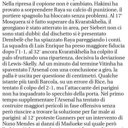
Nella ripresa il copione non è cambiato, Hakimi ha
provato a sorprendere Raya su calcio di punizione, il
portiere spagnolo ha bloccato senza problemi. Al 17′
Mosquera si è fatto superare da Kvaratskhelia, il
georgiano è stato atterrato in area, per Siebert non ci
sono stati dubbi: dal dischetto si è presentato
Dembelè che ha spiazzato Raya pareggiando i conti.
La squadra di Luis Enrique ha preso maggiore fiducia
dopo l’1-1, al 32′ ancora Kvaratskhelia ha colpito il
palo sfruttando una ripartenza, decisiva la deviazione
di Lewis-Skelly. Ad un minuto dal termine Vitinha ha
spaventato l’Arsenal con una conclusione a giro, la
palla è uscita per questione di centimetri. Qualche
istante più tardi Barcola, su un errore di Rice, ha
tentato il colpo del 2-1, ma l’attaccante dei parigini
non ha inquadrato lo specchio della porta. Nel primo
tempo supplementare l’Arsenal ha tentato di
costruire maggiori pericoli in fase offensiva senza
però riuscire a trovare la soluzione per far male ai
parigini: al 12′ proteste Gunners per un intervento di
Nuno Mendes ai danni di Madueke sul quale però