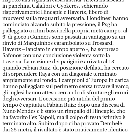
in panchina Calafiori e Gyokeres, schierando
rispettivamente Hincapie e Havertz, libero di
muoversi sulla trequarti avversaria. I londinesi hanno
cominciato alzando subito la pressione, il Psg ha
palleggiato a ritmi bassi nella propria metà campo: al
6′ di gioco i Gunners sono passati in vantaggio su un
rinvio di Marquinhos carambolato su Trossard,
Havertz – lanciato in campo aperto -, ha sorpreso
Safonov con una conclusione violenta sotto la
traversa. La reazione dei parigini è arrivata al 13′
quando Fabian Ruiz, da posizione defilata, ha cercato
di sorprendere Raya con un diagonale terminato
ampiamente sul fondo. I campioni d’Europa in carica
hanno palleggiato sul perimetro senza trovare il varco,
gli inglesi hanno atteso cercando di sfruttare gli errori
degli avversari. L’occasione più nitida del primo
tempo è capitata a Fabian Ruiz: dopo una discesa di
Nuno Mendes c’è stato un rimpallo di Hincapie, che
ha favorito l’ex Napoli, ma il colpo di testa istintivo è
terminato alto. Subito dopo ci ha provato Dembelè
dai 25 metri, il risultato è stato praticamente identico.