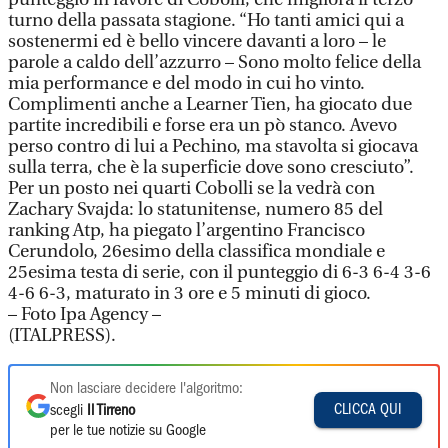
turno della passata stagione. “Ho tanti amici qui a
sostenermi ed è bello vincere davanti a loro – le
parole a caldo dell’azzurro – Sono molto felice della
mia performance e del modo in cui ho vinto.
Complimenti anche a Learner Tien, ha giocato due
partite incredibili e forse era un pò stanco. Avevo
perso contro di lui a Pechino, ma stavolta si giocava
sulla terra, che è la superficie dove sono cresciuto”.
Per un posto nei quarti Cobolli se la vedrà con
Zachary Svajda: lo statunitense, numero 85 del
ranking Atp, ha piegato l’argentino Francisco
Cerundolo, 26esimo della classifica mondiale e
25esima testa di serie, con il punteggio di 6-3 6-4 3-6
4-6 6-3, maturato in 3 ore e 5 minuti di gioco.
– Foto Ipa Agency –
(ITALPRESS).
Non lasciare decidere l'algoritmo:
CLICCA QUI
scegli
Il Tirreno
per le tue notizie su Google