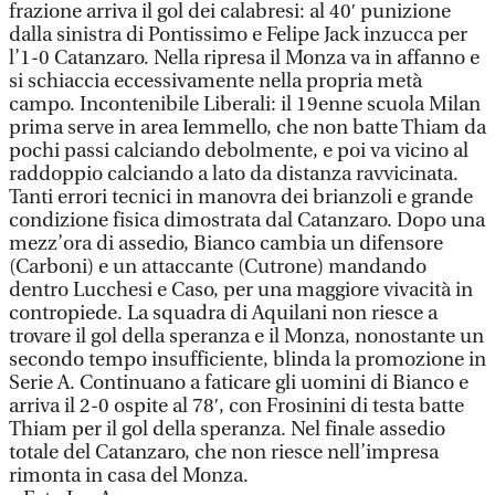
frazione arriva il gol dei calabresi: al 40′ punizione
dalla sinistra di Pontissimo e Felipe Jack inzucca per
l’1-0 Catanzaro. Nella ripresa il Monza va in affanno e
si schiaccia eccessivamente nella propria metà
campo. Incontenibile Liberali: il 19enne scuola Milan
prima serve in area Iemmello, che non batte Thiam da
pochi passi calciando debolmente, e poi va vicino al
raddoppio calciando a lato da distanza ravvicinata.
Tanti errori tecnici in manovra dei brianzoli e grande
condizione fisica dimostrata dal Catanzaro. Dopo una
mezz’ora di assedio, Bianco cambia un difensore
(Carboni) e un attaccante (Cutrone) mandando
dentro Lucchesi e Caso, per una maggiore vivacità in
contropiede. La squadra di Aquilani non riesce a
trovare il gol della speranza e il Monza, nonostante un
secondo tempo insufficiente, blinda la promozione in
Serie A. Continuano a faticare gli uomini di Bianco e
arriva il 2-0 ospite al 78′, con Frosinini di testa batte
Thiam per il gol della speranza. Nel finale assedio
totale del Catanzaro, che non riesce nell’impresa
rimonta in casa del Monza.