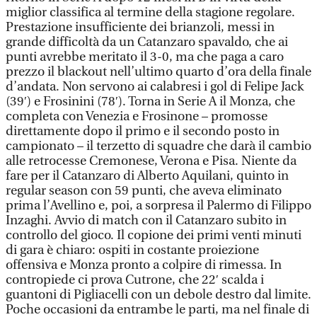
miglior classifica al termine della stagione regolare.
Prestazione insufficiente dei brianzoli, messi in
grande difficoltà da un Catanzaro spavaldo, che ai
punti avrebbe meritato il 3-0, ma che paga a caro
prezzo il blackout nell’ultimo quarto d’ora della finale
d’andata. Non servono ai calabresi i gol di Felipe Jack
(39′) e Frosinini (78′). Torna in Serie A il Monza, che
completa con Venezia e Frosinone – promosse
direttamente dopo il primo e il secondo posto in
campionato – il terzetto di squadre che darà il cambio
alle retrocesse Cremonese, Verona e Pisa. Niente da
fare per il Catanzaro di Alberto Aquilani, quinto in
regular season con 59 punti, che aveva eliminato
prima l’Avellino e, poi, a sorpresa il Palermo di Filippo
Inzaghi. Avvio di match con il Catanzaro subito in
controllo del gioco. Il copione dei primi venti minuti
di gara è chiaro: ospiti in costante proiezione
offensiva e Monza pronto a colpire di rimessa. In
contropiede ci prova Cutrone, che 22′ scalda i
guantoni di Pigliacelli con un debole destro dal limite.
Poche occasioni da entrambe le parti, ma nel finale di