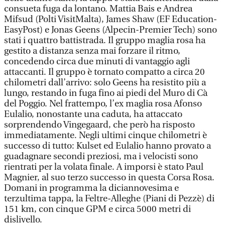
consueta fuga da lontano. Mattia Bais e Andrea
Mifsud (Polti VisitMalta), James Shaw (EF Education-
EasyPost) e Jonas Geens (Alpecin-Premier Tech) sono
stati i quattro battistrada. Il gruppo maglia rosa ha
gestito a distanza senza mai forzare il ritmo,
concedendo circa due minuti di vantaggio agli
attaccanti. Il gruppo è tornato compatto a circa 20
chilometri dall’arrivo: solo Geens ha resistito più a
lungo, restando in fuga fino ai piedi del Muro di Cà
del Poggio. Nel frattempo, l’ex maglia rosa Afonso
Eulalio, nonostante una caduta, ha attaccato
sorprendendo Vingegaard, che però ha risposto
immediatamente. Negli ultimi cinque chilometri è
successo di tutto: Kulset ed Eulalio hanno provato a
guadagnare secondi preziosi, ma i velocisti sono
rientrati per la volata finale. A imporsi è stato Paul
Magnier, al suo terzo successo in questa Corsa Rosa.
Domani in programma la diciannovesima e
terzultima tappa, la Feltre-Alleghe (Piani di Pezzè) di
151 km, con cinque GPM e circa 5000 metri di
dislivello.