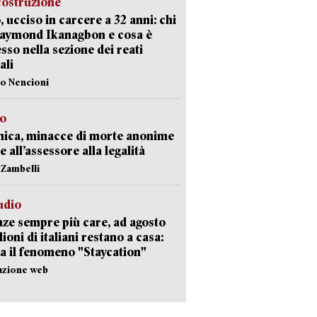
costruzione
, ucciso in carcere a 32 anni: chi
Raymond Ikanagbon e cosa è
sso nella sezione dei reati
ali
lo Nencioni
so
nica, minacce di morte anonime
e all’assessore alla legalità
n Zambelli
udio
ze sempre più care, ad agosto
lioni di italiani restano a casa:
a il fenomeno "Staycation"
azione web