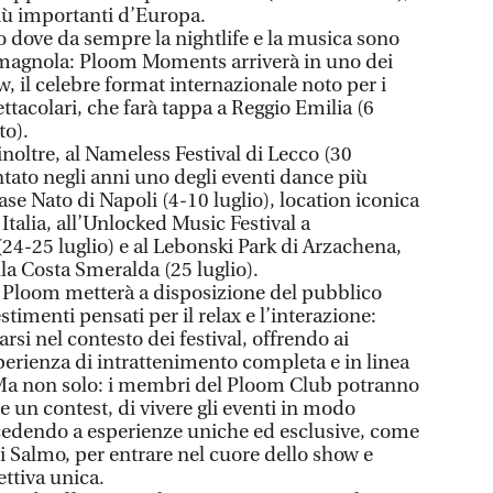
più importanti d’Europa.
o dove da sempre la nightlife e la musica sono
romagnola: Ploom Moments arriverà in uno dei
, il celebre format internazionale noto per i
tacolari, che farà tappa a Reggio Emilia (6
to).
noltre, al Nameless Festival di Lecco (30
tato negli anni uno degli eventi dance più
ase Nato di Napoli (4-10 luglio), location iconica
Italia, all’Unlocked Music Festival a
24-25 luglio) e al Lebonski Park di Arzachena,
la Costa Smeralda (25 luglio).
o, Ploom metterà a disposizione del pubblico
stimenti pensati per il relax e l’interazione:
arsi nel contesto dei festival, offrendo ai
erienza di intrattenimento completa e in linea
. Ma non solo: i membri del Ploom Club potranno
te un contest, di vivere gli eventi in modo
edendo a esperienze uniche ed esclusive, come
di Salmo, per entrare nel cuore dello show e
ettiva unica.