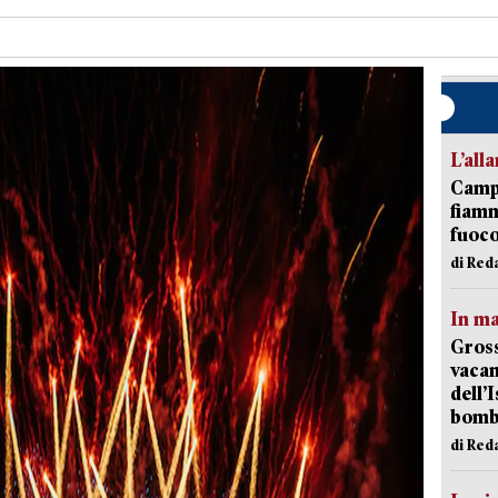
L’all
Campi
fiamm
fuoc
di Red
In ma
Gross
vacan
dell’
bom
di Red