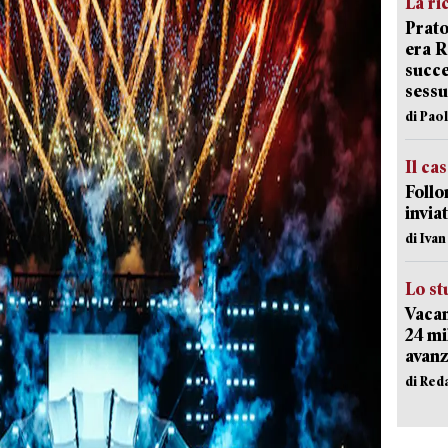
La ri
Prato
era 
succe
sessu
di Pao
Il ca
Follo
inviat
di Iva
Lo st
Vacan
24 mi
avanz
di Red