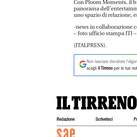
Con Ploom Moments, il bra
panorama dell’entertainme
uno spazio di relazione, 
-news in collaborazione c
– foto ufficio stampa JTI –
(ITALPRESS).
Non lasciare decidere l'algor
scegli
Il Tirreno
per le tue not
Redazione
Scriveteci
P