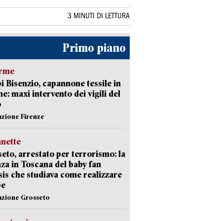
3 MINUTI DI LETTURA
Primo piano
arme
 Bisenzio, capannone tessile in
e: maxi intervento dei vigili del
o
azione Firenze
nette
eto, arrestato per terrorismo: la
za in Toscana del baby fan
Isis che studiava come realizzare
be
azione Grosseto