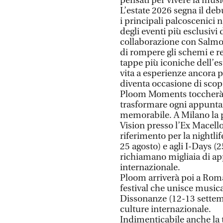
pensati per vivere la mu
L’estate 2026 segna il de
i principali palcoscenici
degli eventi più esclusivi d
collaborazione con Salmo,
di rompere gli schemi e re
tappe più iconiche dell’e
vita a esperienze ancora p
diventa occasione di scop
Ploom Moments toccherà tut
trasformare ogni appunta
memorabile. A Milano la
Vision presso l’Ex Macell
riferimento per la nightli
25 agosto) e agli I-Days (
richiamano migliaia di app
internazionale.
Ploom arriverà poi a Roma
festival che unisce musica 
Dissonanze (12-13 settem
culture internazionale.
Indimenticabile anche la t