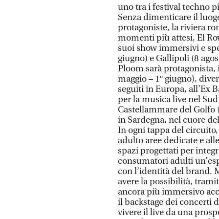
uno tra i festival techno 
Senza dimenticare il luog
protagoniste, la riviera 
momenti più attesi, El Row
suoi show immersivi e spet
giugno) e Gallipoli (8 agos
Ploom sarà protagonista, i
maggio – 1° giugno), diven
seguiti in Europa, all’Ex B
per la musica live nel Sud 
Castellammare del Golfo (
in Sardegna, nel cuore del
In ogni tappa del circuit
adulto aree dedicate e alle
spazi progettati per integr
consumatori adulti un’esp
con l’identità del brand
avere la possibilità, trami
ancora più immersivo acc
il backstage dei concerti 
vivere il live da una prosp