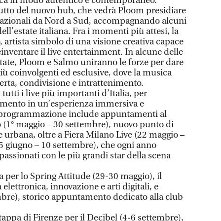
sica in modo autentico e contemporaneo.
butto del nuovo hub, che vedrà Ploom presidiare
 nazionali da Nord a Sud, accompagnando alcuni
ell’estate italiana. Fra i momenti più attesi, la
 artista simbolo di una visione creativa capace
inventare il live entertainment. In alcune delle
state, Ploom e Salmo uniranno le forze per dare
iù coinvolgenti ed esclusive, dove la musica
erta, condivisione e intrattenimento.
ti i live più importanti d’Italia, per
mento in un’esperienza immersiva e
 programmazione include appuntamenti al
o (1° maggio – 30 settembre), nuovo punto di
fe urbana, oltre a Fiera Milano Live (22 maggio –
25 giugno – 10 settembre), che ogni anno
assionati con le più grandi star della scena
 per lo Spring Attitude (29-30 maggio), il
elettronica, innovazione e arti digitali, e
bre), storico appuntamento dedicato alla club
appa di Firenze per il Decibel (4-6 settembre),