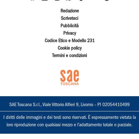
Redazione
Scriveteci
Pubblicità
Privacy
Codice Etico e Modello 231
Cookie policy
Termini e condizioni
SAE Toscana S.r.l., Viale Vittorio Alfieri 9, Livorno – PI 02054410499
I diritti delle immagini e dei testi sono riservati. È espressamente vietata la
loro riproduzione con qualsiasi mezzo e l'adattamento totale o parziale.