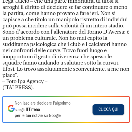
Lega Calcio – che una parte minoritaria di tifosi si
arroghi il diritto di decidere se far continuare o meno
la partita, come hanno provato a fare ieri. Non si
capisce a che titolo un manipolo ristretto di individui
può possa incidere sulla volontà di un intero stadio.
Sono d’accordo con l’allenatore del Torino D’Aversa: è
un problema culturale. Non ho mai capito la
sudditanza psicologica che i club e i calciatori hanno
nei confronti delle curve. Trovo fuori luogo e
inopportuno il gesto di riverenza che spesso le
squadre fanno andando a salutare sotto la curva i
tifosi. Lo trovo assolutamente sconveniente, a me non
piace”.
– Foto Ipa Agency –
(ITALPRESS).
Non lasciare decidere l'algoritmo:
CLICCA QUI
scegli
Il Tirreno
per le tue notizie su Google