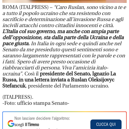
ROMA (ITALPRESS) –
“Caro Ruslan, sono vicino a te e
a tutto il popolo ucraino che sta resistendo con
sacrificio e determinazione all’invasione Russa e agli
incivili attacchi contro cittadini innocenti e città.
L’Italia col suo governo, ma anche con ampia parte
dell’opposizione, sta dalla parte della Ucraina e della
pace giusta.
In Italia in ogni sede e quindi anche nel
Senato da me presieduto questi sentimenti sono e
saranno largamente rappresentati con le parole e con
i fatti. Spero di avere presto occasione di
riabbracciarti di persona. Viva l’amicizia italo-
ucraina”
. Così il
presidente del Senato, Ignazio La
Russa, in una lettera inviata a Ruslan Oleksijovyc
Stefancuk
, presidente del Parlamento ucraino.
(ITALPRESS).
-Foto: ufficio stampa Senato-
Non lasciare decidere l'algoritmo:
CLICCA QUI
scegli
Il Tirreno