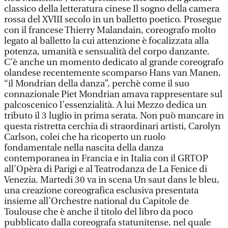
classico della letteratura cinese Il sogno della camera
rossa del XVIII secolo in un balletto poetico. Prosegue
con il francese Thierry Malandain, coreografo molto
legato al balletto la cui attenzione è focalizzata alla
potenza, umanità e sensualità del corpo danzante.
C’è anche un momento dedicato al grande coreografo
olandese recentemente scomparso Hans van Manen,
“il Mondrian della danza”, perchè come il suo
connazionale Piet Mondrian amava rappresentare sul
palcoscenico l’essenzialità. A lui Mezzo dedica un
tributo il 3 luglio in prima serata. Non può mancare in
questa ristretta cerchia di straordinari artisti, Carolyn
Carlson, colei che ha ricoperto un ruolo
fondamentale nella nascita della danza
contemporanea in Francia e in Italia con il GRTOP
all’Opèra di Parigi e al Teatrodanza de La Fenice di
Venezia. Martedi 30 va in scena Un saut dans le bleu,
una creazione coreografica esclusiva presentata
insieme all’Orchestre national du Capitole de
Toulouse che è anche il titolo del libro da poco
pubblicato dalla coreografa statunitense, nel quale