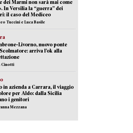
e dei Marmi non sarà mai come
». In Versilia la “guerra” dei
i: il caso del Mediceo
teo Tuccini e Luca Basile
era
mbrone-Livorno, nuovo ponte
 Scolmatore: arriva l’ok alla
ttazione
 Cinotti
to
 in azienda a Carrara, il viaggio
olore per Aldo: dalla Sicilia
ano i genitori
vanna Mezzana