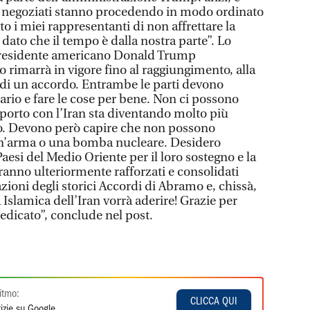
 I negoziati stanno procedendo in modo ordinato
to i miei rappresentanti di non affrettare la
dato che il tempo è dalla nostra parte”. Lo
l presidente americano Donald Trump
 rimarrà in vigore fino al raggiungimento, alla
a di un accordo. Entrambe le parti devono
ario e fare le cose per bene. Non ci possono
apporto con l’Iran sta diventando molto più
vo. Devono però capire che non possono
un’arma o una bomba nucleare. Desidero
i Paesi del Medio Oriente per il loro sostegno e la
ranno ulteriormente rafforzati e consolidati
azioni degli storici Accordi di Abramo e, chissà,
Islamica dell’Iran vorrà aderire! Grazie per
dedicato”, conclude nel post.
itmo:
CLICCA QUI
izie su Google