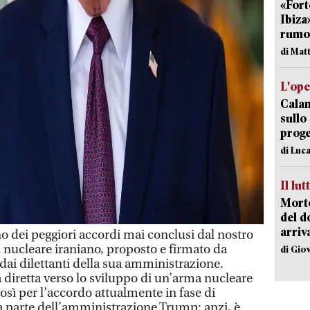
«Fort
Ibiza
rumor
di Mat
L'op
Cala
sullo
proge
di Luca
Il lut
Morto
del d
arriv
dei peggiori accordi mai conclusi dal nostro
l nucleare iraniano, proposto e firmato da
di Gio
ai dilettanti della sua amministrazione.
diretta verso lo sviluppo di un’arma nucleare
così per l’accordo attualmente in fase di
a parte dell’amministrazione Trump: anzi, è