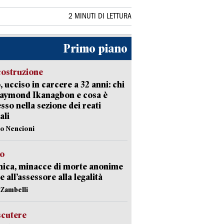
2 MINUTI DI LETTURA
Primo piano
costruzione
, ucciso in carcere a 32 anni: chi
Raymond Ikanagbon e cosa è
sso nella sezione dei reati
ali
lo Nencioni
so
nica, minacce di morte anonime
e all’assessore alla legalità
n Zambelli
scutere