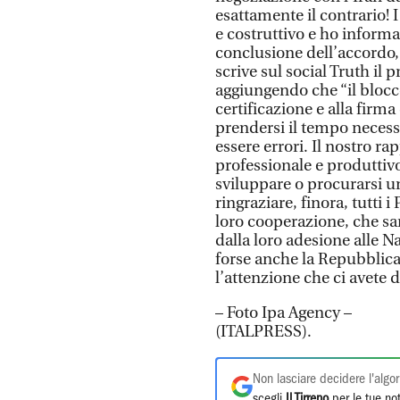
esattamente il contrario!
e costruttivo e ho informa
conclusione dell’accordo, 
scrive sul social Truth i
aggiungendo che “il blocco
certificazione e alla firm
prendersi il tempo necess
essere errori. Il nostro r
professionale e produtti
sviluppare o procurarsi 
ringraziare, finora, tutti 
loro cooperazione, che sa
dalla loro adesione alle N
forse anche la Repubblica 
l’attenzione che ci avete 
– Foto Ipa Agency –
(ITALPRESS).
Non lasciare decidere l'algor
scegli
Il Tirreno
per le tue not