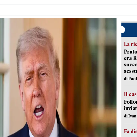
La ri
Prato
era 
succe
sessu
di Pao
Il ca
Follo
inviat
di Iva
Fa di