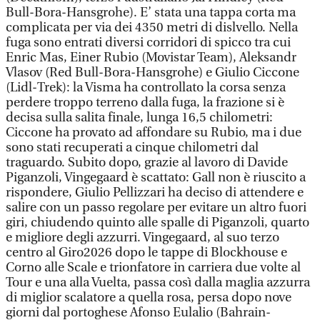
Bull-Bora-Hansgrohe). E’ stata una tappa corta ma
complicata per via dei 4350 metri di dislvello. Nella
fuga sono entrati diversi corridori di spicco tra cui
Enric Mas, Einer Rubio (Movistar Team), Aleksandr
Vlasov (Red Bull-Bora-Hansgrohe) e Giulio Ciccone
(Lidl-Trek): la Visma ha controllato la corsa senza
perdere troppo terreno dalla fuga, la frazione si è
decisa sulla salita finale, lunga 16,5 chilometri:
Ciccone ha provato ad affondare su Rubio, ma i due
sono stati recuperati a cinque chilometri dal
traguardo. Subito dopo, grazie al lavoro di Davide
Piganzoli, Vingegaard è scattato: Gall non è riuscito a
rispondere, Giulio Pellizzari ha deciso di attendere e
salire con un passo regolare per evitare un altro fuori
giri, chiudendo quinto alle spalle di Piganzoli, quarto
e migliore degli azzurri. Vingegaard, al suo terzo
centro al Giro2026 dopo le tappe di Blockhouse e
Corno alle Scale e trionfatore in carriera due volte al
Tour e una alla Vuelta, passa così dalla maglia azzurra
di miglior scalatore a quella rosa, persa dopo nove
giorni dal portoghese Afonso Eulalio (Bahrain-