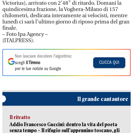
Victorius), arrivato con 2’48” di ritardo. Domani la
quindicesima frazione, la Voghera-Milano di 157
chilometri, dedicata interamente ai velocisti, mentre
lunedì ci sarà l’ultimo giorno di riposo prima del gran
finale.
– Foto Ipa Agency –
(ITALPRESS).
Non lasciare decidere l'algoritmo:
CLICCA QUI
scegli
Il Tirreno
per le tue notizie su Google
Il grande cantautore
Il ritratto
Addio Francesco Guccini: dentro la vita del poeta
senza tempo – Il rifugio sull’appennino toscano, gli