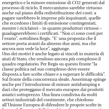
energetico e la minore emissione di CO2 generati dal
processo di riciclo. Il meccanismo sarebbe virtuoso
anche sul piano della redistribuzione dei costi: a
pagare sarebbero le imprese più inquinanti, quelle
che eccedono i limiti di emissione contingentati,
mentre i riciclatori – in quanto produttori virtuosi –
guadagnerebbero i certificati. “Non ci sono costi per
l’erario”, sottolinea Regis. “E’ una proposta che il
settore porta avanti da almeno due anni, ma che
ancora non vede la luce”, aggiunge.
Uno dei motivi è anche legato ai vincoli in materia di
aiuti di Stato, che rendono ancora più complesso il
quadro regolatorio. Per Regis su questo fronte “la
classe politica nel suo complesso deve essere
disposta a fare scelte chiare e a superare le difficoltà”.
Sul fronte della concorrenza sleale, Assorimap spinge
anche per l’introduzione di misure antidumping e
dazi che proteggano il mercato europeo dai prodotti
asiatici sottoprezzo. Una linea condivisa da molti
settori industriali del continente, che chiedono
all’Unione Europea di difendere le proprie scelte in