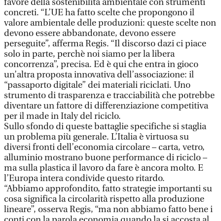
favore della sostenibilità ambientale con strumenti
concreti. “L’UE ha fatto scelte che propongono il
valore ambientale delle produzioni: queste scelte non
devono essere abbandonate, devono essere
perseguite”, afferma Regis. “Il discorso dazi ci piace
solo in parte, perchè noi siamo per la libera
concorrenza”, precisa. Ed è qui che entra in gioco
un’altra proposta innovativa dell’associazione: il
“passaporto digitale” dei materiali riciclati. Uno
strumento di trasparenza e tracciabilità che potrebbe
diventare un fattore di differenziazione competitiva
per il made in Italy del riciclo.
Sullo sfondo di queste battaglie specifiche si staglia
un problema più generale. L’Italia è virtuosa su
diversi fronti dell’economia circolare – carta, vetro,
alluminio mostrano buone performance di riciclo –
ma sulla plastica il lavoro da fare è ancora molto. E
l’Europa intera condivide questo ritardo.
“Abbiamo approfondito, fatto strategie importanti su
cosa significa la circolarità rispetto alla produzione
lineare”, osserva Regis, “ma non abbiamo fatto bene i
conti con la parola economia quando la si accosta al