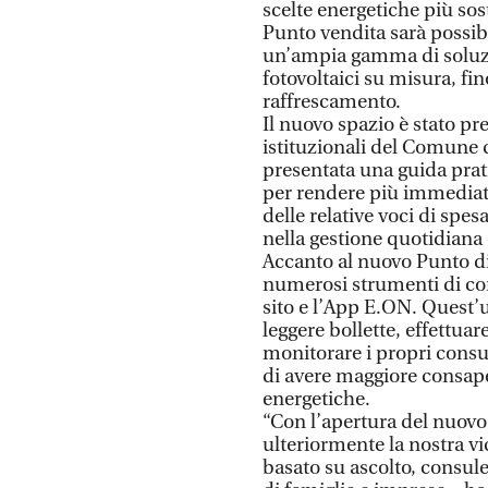
scelte energetiche più sost
Punto vendita sarà possibi
un’ampia gamma di soluzion
fotovoltaici su misura, fino
raffrescamento.
Il nuovo spazio è stato pr
istituzionali del Comune d
presentata una guida prati
per rendere più immediat
delle relative voci di spe
nella gestione quotidiana 
Accanto al nuovo Punto di
numerosi strumenti di conta
sito e l’App E.ON. Quest’u
leggere bollette, effettua
monitorare i propri cons
di avere maggiore consape
energetiche.
“Con l’apertura del nuovo
ulteriormente la nostra vi
basato su ascolto, consul