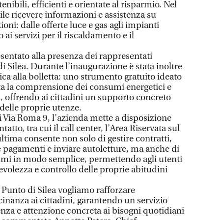
enibili, efficienti e orientate al risparmio. Nel
le ricevere informazioni e assistenza su
i: dalle offerte luce e gas agli impianti
 ai servizi per il riscaldamento e il
esentato alla presenza dei rappresentati
i Silea. Durante l’inaugurazione è stata inoltre
ca alla bolletta: uno strumento gratuito ideato
a la comprensione dei consumi energetici e
sa, offrendo ai cittadini un supporto concreto
delle proprie utenze.
 Via Roma 9, l’azienda mette a disposizione
tto, tra cui il call center, l’Area Riservata sul
ltima consente non solo di gestire contratti,
re pagamenti e inviare autoletture, ma anche di
umi in modo semplice, permettendo agli utenti
volezza e controllo delle proprie abitudini
 Punto di Silea vogliamo rafforzare
cinanza ai cittadini, garantendo un servizio
enza e attenzione concreta ai bisogni quotidiani