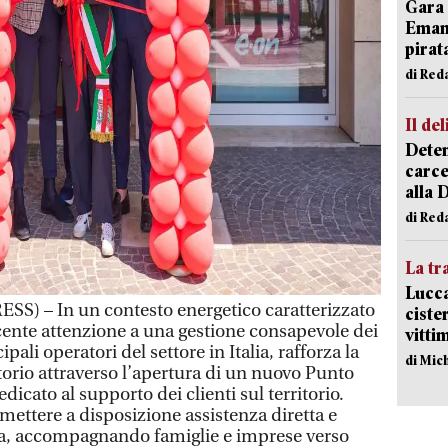
Gara 
Emanu
pirat
di Red
Il del
Deten
carce
alla 
di Red
La tr
Lucca
SS) – In un contesto energetico caratterizzato
ciste
scente attenzione a una gestione consapevole dei
vitti
pali operatori del settore in Italia, rafforza la
di Mic
torio attraverso l’apertura di un nuovo Punto
edicato al supporto dei clienti sul territorio.
mettere a disposizione assistenza diretta e
a, accompagnando famiglie e imprese verso