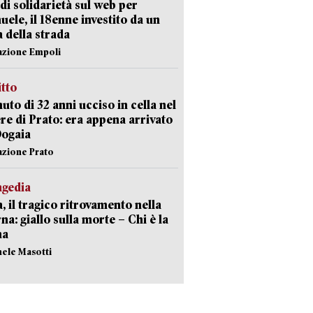
di solidarietà sul web per
ele, il 18enne investito da un
a della strada
azione Empoli
itto
uto di 32 anni ucciso in cella nel
re di Prato: era appena arrivato
Dogaia
azione Prato
agedia
, il tragico ritrovamento nella
rna: giallo sulla morte – Chi è la
ma
hele Masotti