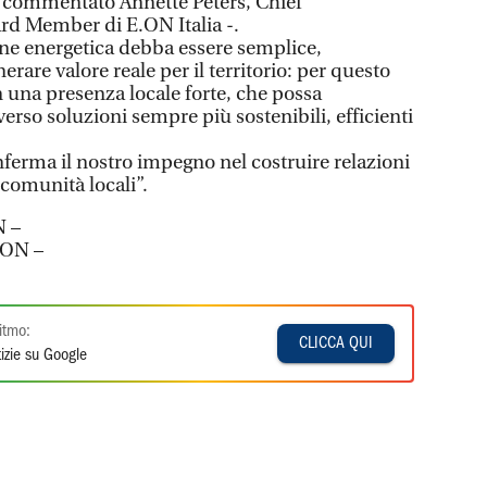
a commentato Annette Peters, Chief
rd Member di E.ON Italia -.
ne energetica debba essere semplice,
erare valore reale per il territorio: per questo
n una presenza locale forte, che possa
erso soluzioni sempre più sostenibili, efficienti
erma il nostro impegno nel costruire relazioni
 comunità locali”.
N –
.ON –
itmo:
CLICCA QUI
izie su Google