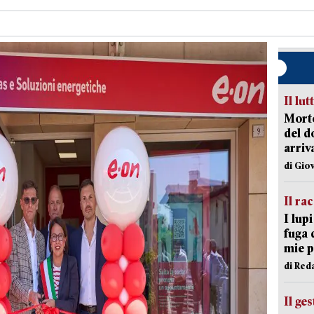
Il lut
Morto
del d
arriv
di Gio
Il ra
I lup
fuga 
mie 
di Red
Il ge