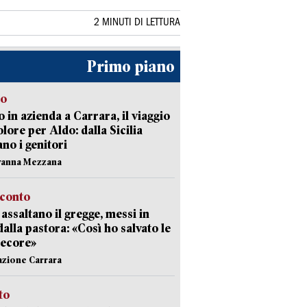
2 MINUTI DI LETTURA
Primo piano
to
 in azienda a Carrara, il viaggio
olore per Aldo: dalla Sicilia
ano i genitori
vanna Mezzana
cconto
i assaltano il gregge, messi in
dalla pastora: «Così ho salvato le
pecore»
azione Carrara
sto