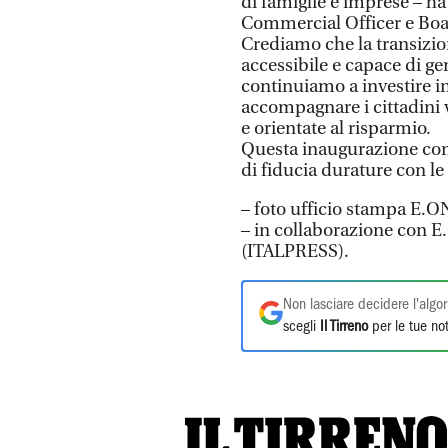
di famiglie e imprese – h
Commercial Officer e Boa
Crediamo che la transizio
accessibile e capace di gen
continuiamo a investire i
accompagnare i cittadini v
e orientate al risparmio.
Questa inaugurazione conf
di fiducia durature con le
– foto ufficio stampa E.O
– in collaborazione con E
(ITALPRESS).
Non lasciare decidere l'algor
scegli
Il Tirreno
per le tue not