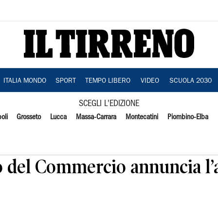
ITALIA MONDO
SPORT
TEMPO LIBERO
VIDEO
SCUOLA 2030
SCEGLI L'EDIZIONE
oli
Grosseto
Lucca
Massa-Carrara
Montecatini
Piombino-Elba
ro del Commercio annuncia l’