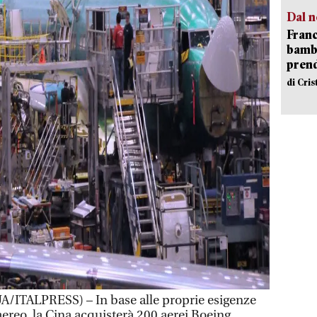
Dal n
Franc
bambi
pren
di Cri
ITALPRESS) – In base alle proprie esigenze
aereo, la Cina acquisterà 200 aerei Boeing