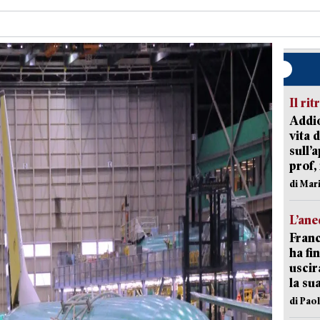
Il rit
Addio
vita 
sull’
prof,
di Mar
L’an
Franc
ha fin
uscir
la su
di Pao