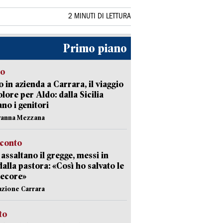
2 MINUTI DI LETTURA
Primo piano
to
 in azienda a Carrara, il viaggio
olore per Aldo: dalla Sicilia
ano i genitori
vanna Mezzana
cconto
i assaltano il gregge, messi in
dalla pastora: «Così ho salvato le
pecore»
azione Carrara
sto