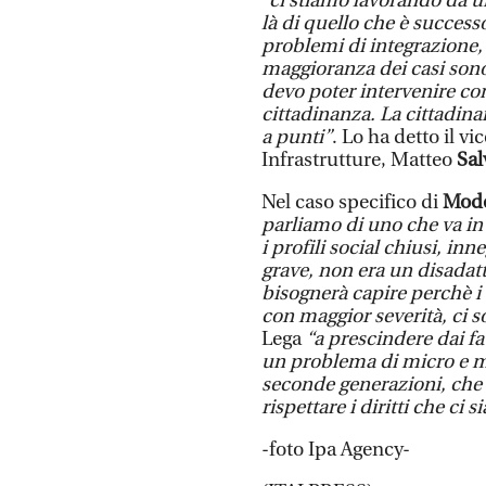
“ci stiamo lavorando da u
là di quello che è success
problemi di integrazione,
maggioranza dei casi sono
devo poter intervenire co
cittadinanza. La cittadina
a punti”
. Lo ha detto il v
Infrastrutture, Matteo
Sal
Nel caso specifico di
Mod
parliamo di uno che va in g
i profili social chiusi, i
grave, non era un disadatt
bisognerà capire perchè i 
con maggior severità, ci s
Lega
“a prescindere dai fa
un problema di micro e ma
seconde generazioni, che 
rispettare i diritti che ci 
-foto Ipa Agency-