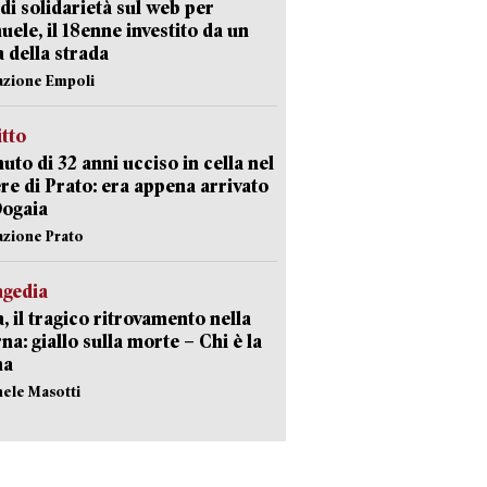
di solidarietà sul web per
ele, il 18enne investito da un
a della strada
azione Empoli
itto
uto di 32 anni ucciso in cella nel
re di Prato: era appena arrivato
Dogaia
azione Prato
agedia
, il tragico ritrovamento nella
rna: giallo sulla morte – Chi è la
ma
hele Masotti