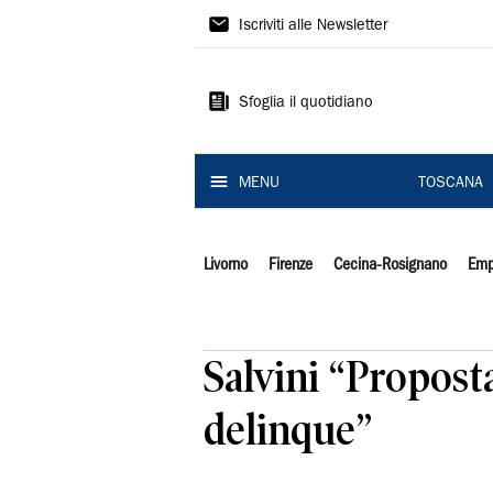
Il
Iscriviti alle Newsletter
Tirreno
Sfoglia il quotidiano
MENU
TOSCANA
Livorno
Firenze
Cecina-Rosignano
Emp
Salvini “Proposta
delinque”