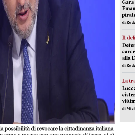
Gara 
Emanu
pirat
di Red
Il del
Deten
carce
alla 
di Red
La tr
Lucca
ciste
vitti
di Mic
a possibilità di revocare la cittadinanza italiana