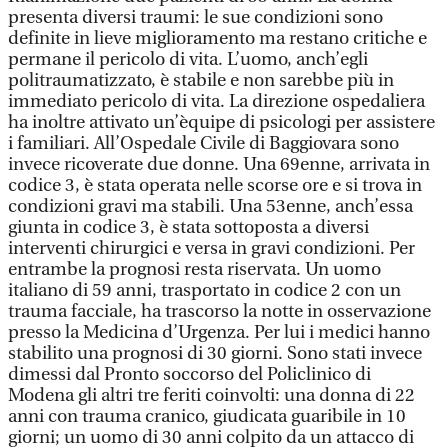
presenta diversi traumi: le sue condizioni sono
definite in lieve miglioramento ma restano critiche e
permane il pericolo di vita. L’uomo, anch’egli
politraumatizzato, è stabile e non sarebbe più in
immediato pericolo di vita. La direzione ospedaliera
ha inoltre attivato un’èquipe di psicologi per assistere
i familiari. All’Ospedale Civile di Baggiovara sono
invece ricoverate due donne. Una 69enne, arrivata in
codice 3, è stata operata nelle scorse ore e si trova in
condizioni gravi ma stabili. Una 53enne, anch’essa
giunta in codice 3, è stata sottoposta a diversi
interventi chirurgici e versa in gravi condizioni. Per
entrambe la prognosi resta riservata. Un uomo
italiano di 59 anni, trasportato in codice 2 con un
trauma facciale, ha trascorso la notte in osservazione
presso la Medicina d’Urgenza. Per lui i medici hanno
stabilito una prognosi di 30 giorni. Sono stati invece
dimessi dal Pronto soccorso del Policlinico di
Modena gli altri tre feriti coinvolti: una donna di 22
anni con trauma cranico, giudicata guaribile in 10
giorni; un uomo di 30 anni colpito da un attacco di