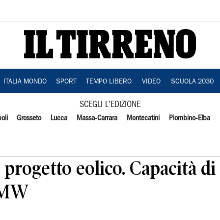
ITALIA MONDO
SPORT
TEMPO LIBERO
VIDEO
SCUOLA 2030
SCEGLI L'EDIZIONE
oli
Grosseto
Lucca
Massa-Carrara
Montecatini
Piombino-Elba
 progetto eolico. Capacità di
0 MW