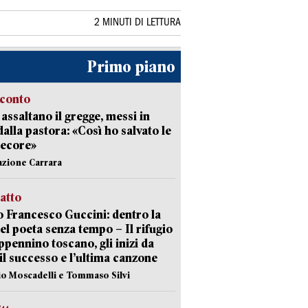
2 MINUTI DI LETTURA
Primo piano
cconto
i assaltano il gregge, messi in
dalla pastora: «Così ho salvato le
pecore»
azione Carrara
ratto
 Francesco Guccini: dentro la
del poeta senza tempo – Il rifugio
appennino toscano, gli inizi da
 il successo e l’ultima canzone
io Moscadelli e Tommaso Silvi