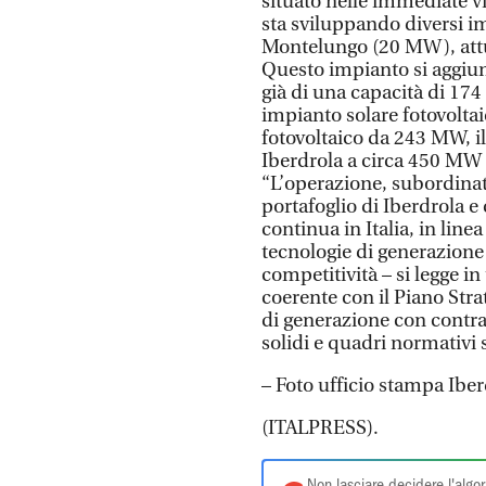
situato nelle immediate 
sta sviluppando diversi im
Montelungo (20 MW), attu
Questo impianto si aggiun
già di una capacità di 174
impianto solare fotovoltai
fotovoltaico da 243 MW, il
Iberdrola a circa 450 MW d
“L’operazione, subordinata
portafoglio di Iberdrola e
continua in Italia, in line
tecnologie di generazione
competitività – si legge i
coerente con il Piano Stra
di generazione con contrat
solidi e quadri normativi st
– Foto ufficio stampa Iber
(ITALPRESS).