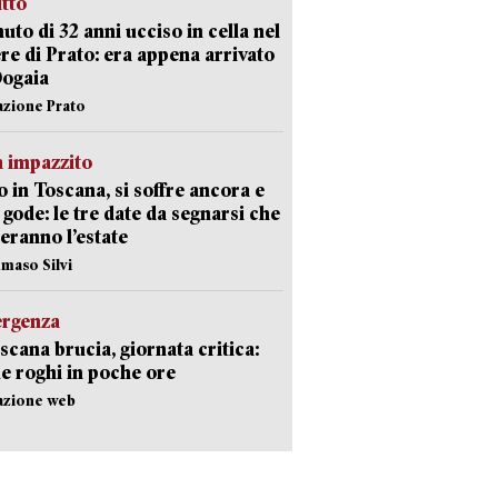
itto
uto di 32 anni ucciso in cella nel
re di Prato: era appena arrivato
Dogaia
azione Prato
 impazzito
 in Toscana, si soffre ancora e
i gode: le tre date da segnarsi che
eranno l’estate
maso Silvi
ergenza
scana brucia, giornata critica:
e roghi in poche ore
azione web