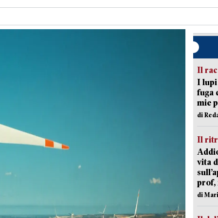
Il ra
I lup
fuga 
mie 
di Red
Il rit
Addio
vita 
sull’
prof,
di Mar