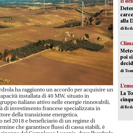
Il del
Deten
carce
alla 
di Red
Clima
Meteo
poi s
decid
di Tom
L’em
rola ha raggiunto un accordo per acquisire un
La To
pacità installata di 40 MW, situato in
cinqu
gruppo italiano attivo nelle energie rinnovabili,
di Red
à di investimento francese specializzata in
ttore della transizione energetica.
io nel 2018 e beneficiario di un regime di
rmine che garantisce flussi di cassa stabili, è