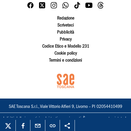
Redazione
Scriveteci
Pubblicità
Privacy
Codice Etico e Modello 231
Cookie policy
Termini e condizioni
SAE Toscana S.r.l., Viale Vittorio Alfieri 9, Livorno – PI 02054410499
I diritti delle immagini e dei testi sono riservati. È espressamente vietata la
loro riproduzione con qualsiasi mezzo e l'adattamento totale o parziale.