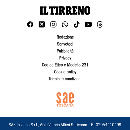
Redazione
Scriveteci
Pubblicità
Privacy
Codice Etico e Modello 231
Cookie policy
Termini e condizioni
SAE Toscana S.r.l., Viale Vittorio Alfieri 9, Livorno – PI 02054410499