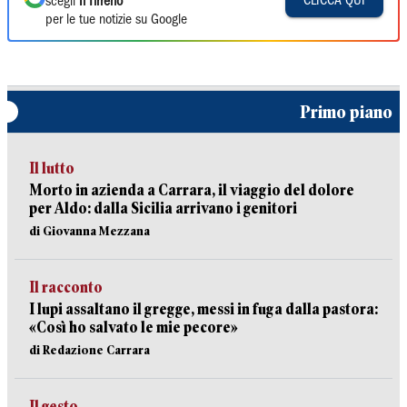
CLICCA QUI
scegli
Il Tirreno
per le tue notizie su Google
Primo piano
Il lutto
Morto in azienda a Carrara, il viaggio del dolore
per Aldo: dalla Sicilia arrivano i genitori
di Giovanna Mezzana
Il racconto
I lupi assaltano il gregge, messi in fuga dalla pastora:
«Così ho salvato le mie pecore»
di Redazione Carrara
Il gesto