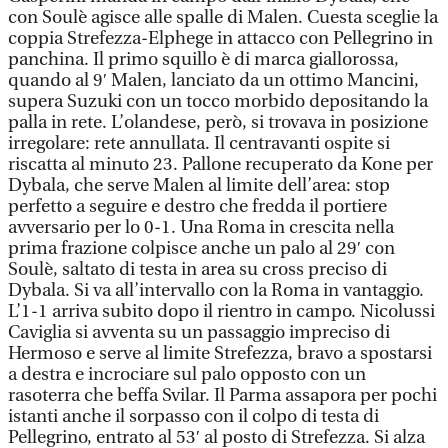
con Soulè agisce alle spalle di Malen. Cuesta sceglie la
coppia Strefezza-Elphege in attacco con Pellegrino in
panchina. Il primo squillo è di marca giallorossa,
quando al 9′ Malen, lanciato da un ottimo Mancini,
supera Suzuki con un tocco morbido depositando la
palla in rete. L’olandese, però, si trovava in posizione
irregolare: rete annullata. Il centravanti ospite si
riscatta al minuto 23. Pallone recuperato da Kone per
Dybala, che serve Malen al limite dell’area: stop
perfetto a seguire e destro che fredda il portiere
avversario per lo 0-1. Una Roma in crescita nella
prima frazione colpisce anche un palo al 29′ con
Soulè, saltato di testa in area su cross preciso di
Dybala. Si va all’intervallo con la Roma in vantaggio.
L’1-1 arriva subito dopo il rientro in campo. Nicolussi
Caviglia si avventa su un passaggio impreciso di
Hermoso e serve al limite Strefezza, bravo a spostarsi
a destra e incrociare sul palo opposto con un
rasoterra che beffa Svilar. Il Parma assapora per pochi
istanti anche il sorpasso con il colpo di testa di
Pellegrino, entrato al 53′ al posto di Strefezza. Si alza