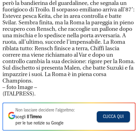
però la bandierina del guardalinee, che segnala un
fuorigioco di Troilo. Il sorpasso emiliano arriva all’87’:
Estevez pesca Keita, che in area controlla e batte
Svilar. Sembra finita, ma la Roma la pareggia in pieno
recupero con Rensch, che raccoglie un pallone dopo
una mischia e lo spedisce nella porta avversaria. A
ruota, all’ultimo, succede l’impensabile. La Roma
riblata tutto: Rensch finisce a terra, Chiffi lascia
correre ma viene richiamato al Var e dopo un
controllo cambia la sua decisione: rigore per la Roma.
Sul dischetto si presenta Malen, che batte Suzuki e fa
impazzire i suoi. La Roma è in piena corsa
Champions.
– foto Image –
(ITALPRESS).
Non lasciare decidere l'algoritmo:
CLICCA QUI
scegli
Il Tirreno
per le tue notizie su Google