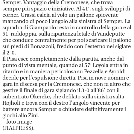
Semper. Vantaggio della Cremonese, che trova
sempre più spazio e iniziative. Al 41′, sugli sviluppi di
corner, Grassi calcia al volo un pallone spiovente
mancando di poco l’angolo alla sinistra di Semper. La
squadra di Giampaolo resta in controllo della gara e al
51′ raddoppia, sulla ripartenza letale di Vandeputte
che conduce centralmente per poi scaricare il pallone
sui piedi di Bonazzoli, freddo con l’esterno nel siglare
il 2-0.
Il Pisa esce completamente dalla partita, anche dal
punto di vista mentale, quando al 57′ Loyola entra in
ritardo e in maniera pericolosa su Pezzella e Ayroldi
decide per l’espulsione diretta. Pisa in nove uomini e
gara in discesa per la Cremonese, che non fa altro che
gestire il finale di gara siglando il 3-0 all’86’ con il
subentrato Okereke, che defilato sulla sinistra salta
Hojholt e trova con il destro l’angolo vincente per
battere ancora Semper e chiudere definitivamente i
giochi allo Zini.
– foto Image –
(ITALPRESS).