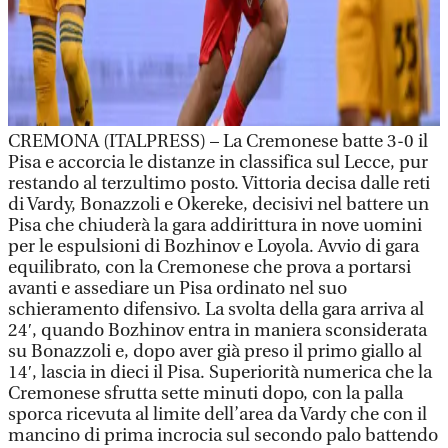
CREMONA (ITALPRESS) – La Cremonese batte 3-0 il
Pisa e accorcia le distanze in classifica sul Lecce, pur
restando al terzultimo posto. Vittoria decisa dalle reti
di Vardy, Bonazzoli e Okereke, decisivi nel battere un
Pisa che chiuderà la gara addirittura in nove uomini
per le espulsioni di Bozhinov e Loyola. Avvio di gara
equilibrato, con la Cremonese che prova a portarsi
avanti e assediare un Pisa ordinato nel suo
schieramento difensivo. La svolta della gara arriva al
24′, quando Bozhinov entra in maniera sconsiderata
su Bonazzoli e, dopo aver già preso il primo giallo al
14′, lascia in dieci il Pisa. Superiorità numerica che la
Cremonese sfrutta sette minuti dopo, con la palla
sporca ricevuta al limite dell’area da Vardy che con il
mancino di prima incrocia sul secondo palo battendo