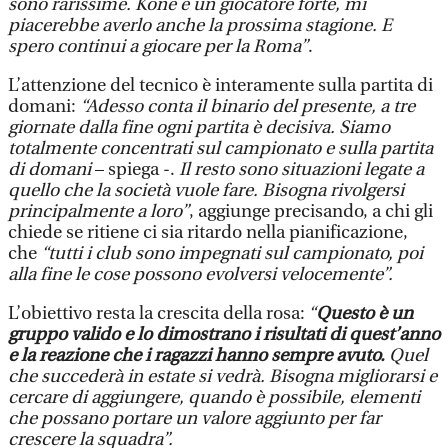
sono rarissime. Konè è un giocatore forte, mi
piacerebbe averlo anche la prossima stagione. E
spero continui a giocare per la Roma”
.
L’attenzione del tecnico è interamente sulla partita di
domani:
“Adesso conta il binario del presente, a tre
giornate dalla fine ogni partita è decisiva. Siamo
totalmente concentrati sul campionato e sulla partita
di domani
– spiega -.
Il resto sono situazioni legate a
quello che la società vuole fare. Bisogna rivolgersi
principalmente a loro”
, aggiunge precisando, a chi gli
chiede se ritiene ci sia ritardo nella pianificazione,
che
“tutti i club sono impegnati sul campionato, poi
alla fine le cose possono evolversi velocemente”.
L’obiettivo resta la crescita della rosa:
“
Questo è un
gruppo valido e lo dimostrano i risultati di quest’anno
e la reazione che i ragazzi hanno sempre avuto.
Quel
che succederà in estate si vedrà. Bisogna migliorarsi e
cercare di aggiungere, quando è possibile, elementi
che possano portare un valore aggiunto per far
crescere la squadra”.